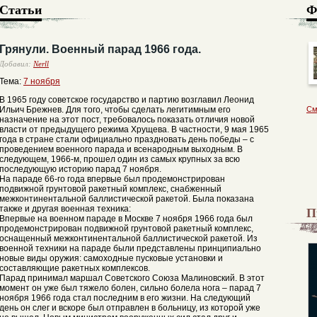
Статьи
Ф
Грянули. Военный парад 1966 года.
Добавил:
Nerll
Тема:
7 ноября
В 1965 году советское государство и партию возглавил Леонид
Ильич Брежнев. Для того, чтобы сделать легитимным его
См
назначение на этот пост, требовалось показать отличия новой
власти от предыдущего режима Хрущева. В частности, 9 мая 1965
года в стране стали официально праздновать день победы – с
проведением военного парада и всенародным выходным. В
следующем, 1966-м, прошел один из самых крупных за всю
последующую историю парад 7 ноября.
На параде 66-го года впервые был продемонстрирован
подвижной грунтовой ракетный комплекс, снабженный
межконтинентальной баллистической ракетой. Была показана
П
также и другая военная техника:
Впервые на военном параде в Москве 7 ноября 1966 года был
продемонстрирован подвижной грунтовой ракетный комплекс,
оснащенный межконтинентальной баллистической ракетой. Из
военной техники на параде были представлены принципиально
новые виды оружия: самоходные пусковые установки и
составляющие ракетных комплексов.
Парад принимал маршал Советского Союза Малиновский. В этот
момент он уже был тяжело болен, сильно болела нога – парад 7
ноября 1966 года стал последним в его жизни. На следующий
день он слег и вскоре был отправлен в больницу, из которой уже