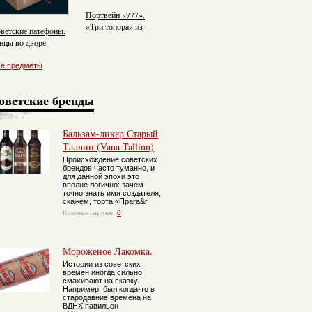
Портвейн «777».
«Три топора» из
ветские патефоны.
СССР
нцы во дворе
се предметы
оветские бренды
Бальзам-ликер Старый
Таллин (Vana Tallinn)
Происхождение советских
брендов часто туманно, и
для данной эпохи это
вполне логично: зачем
точно знать имя создателя,
скажем, торта «Прага&r
Комментариев:
0
Мороженое Лакомка.
Истории из советских
времен иногда сильно
смахивают на сказку.
Например, был когда-то в
стародавние времена на
ВДНХ павильон