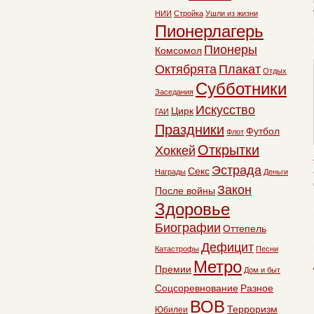
НИИ
Стройка
Ушли из жизни
Пионерлагерь
Пионеры
Комсомол
Октябрята
Плакат
Отдых
Субботники
Заседания
Искусство
Цирк
ГАИ
Праздники
Футбол
Флот
Открытки
Хоккей
Эстрада
Секс
Награды
Деньги
Закон
После войны
Здоровье
Биографии
Оттепель
Дефицит
Катастрофы
Песни
Метро
Премии
Дом и быт
Соцсоревнование
Разное
ВОВ
Терроризм
Юбилеи