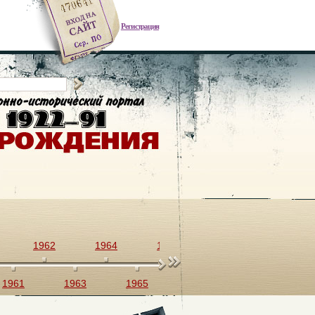
Регистрация
1962
1964
1966
1968
1970
1961
1963
1965
1967
1969