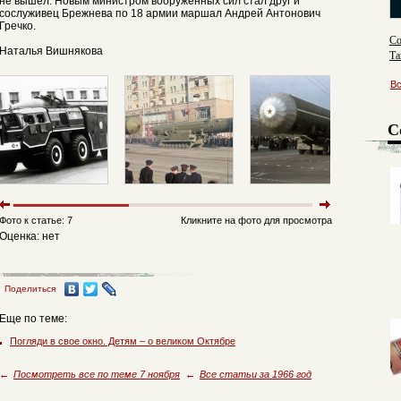
не вышел. Новым министром вооруженных сил стал друг и
сослуживец Брежнева по 18 армии маршал Андрей Антонович
Гречко.
Со
Наталья Вишнякова
Та
В
С
Фото к статье: 7
Кликните на фото для просмотра
Оценка: нет
Поделиться
Еще по теме:
Погляди в свое окно. Детям – о великом Октябре
←
Посмотреть все по теме 7 ноября
←
Все статьи за 1966 год