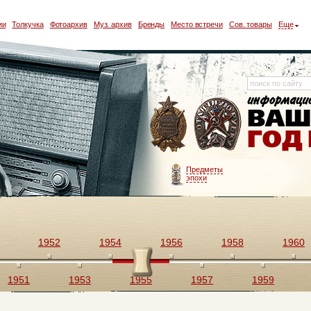
ии
Толкучка
Фотоархив
Муз. архив
Бренды
Место встречи
Сов. товары
Еще
Предметы
эпохи
1952
1954
1956
1958
1960
1951
1953
1955
1957
1959