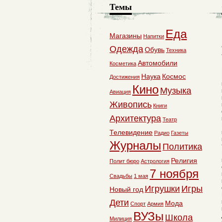
Темы
Еда
Магазины
Напитки
Одежда
Обувь
Техника
Автомобили
Косметика
Наука
Космос
Достижения
Кино
Музыка
Авиация
Живопись
Книги
Архитектура
Театр
Телевидение
Радио
Газеты
Журналы
Политика
Религия
Полит бюро
Астрология
7 ноября
Свадьбы
1 мая
Игрушки
Игры
Новый год
Дети
Мода
Спорт
Армия
ВУЗы
Школа
Милиция