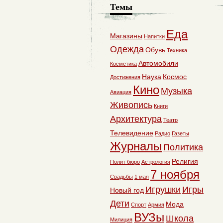
Темы
Еда
Магазины
Напитки
Одежда
Обувь
Техника
Автомобили
Косметика
Наука
Космос
Достижения
Кино
Музыка
Авиация
Живопись
Книги
Архитектура
Театр
Телевидение
Радио
Газеты
Журналы
Политика
Религия
Полит бюро
Астрология
7 ноября
Свадьбы
1 мая
Игрушки
Игры
Новый год
Дети
Мода
Спорт
Армия
ВУЗы
Школа
Милиция