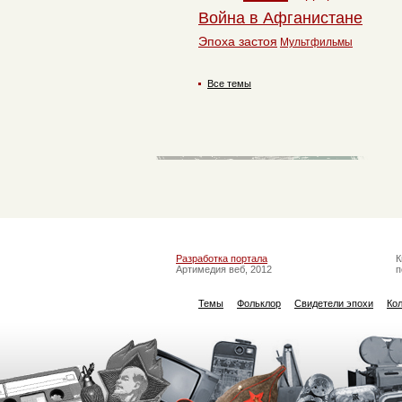
Война в Афганистане
Эпоха застоя
Мультфильмы
Все темы
Разработка портала
К
Артимедия веб, 2012
п
Темы
Фольклор
Свидетели эпохи
Ко