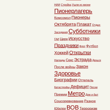
НИИ
Стройка
Ушли из жизни
Пионерлагерь
Пионеры
Комсомол
Октябрята
Плакат
Отдых
Субботники
Заседания
Искусство
Цирк
ГАИ
Праздники
Футбол
Флот
Открытки
Хоккей
Эстрада
Секс
Награды
Деньги
Закон
После войны
Здоровье
Биографии
Оттепель
Дефицит
Катастрофы
Песни
Метро
Премии
Дом и быт
Соцсоревнование
Разное
ВОВ
Терроризм
Юбилеи