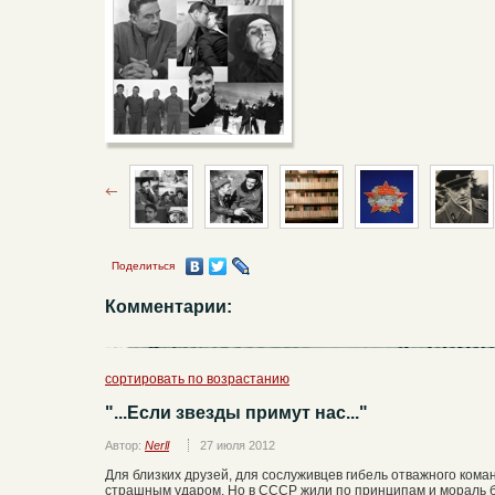
Поделиться
Комментарии:
сортировать по возрастанию
"...Если звезды примут нас..."
Автор:
Nerll
27 июля 2012
Для близких друзей, для сослуживцев гибель отважного ко
страшным ударом. Но в СССР жили по принципам и мораль бы