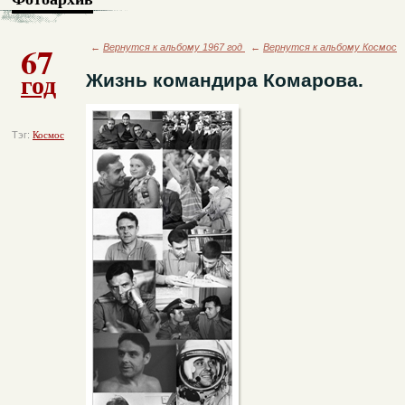
67
←
Вернутся к альбому 1967 год
←
Вернутся к альбому Космос
год
Жизнь командира Комарова.
Тэг:
Космос