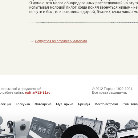
Я думаю, что масса обнародованных расследований на эту т
испытывал молодой пилот, когда понял вернуться живым - не
по сути и был, или вспоминал друзей, близких, счастливые 
←
Вернутся на страницу альбома
нига жалоб и предложений
© 2012 Портал 1922-1991.
о работе сайта:
rodina@22-91.ru
Все права защищены.
ллекции
Толкучка
Фотоархив
Муз. архив
Бренды
Место встречи
Сов. тов