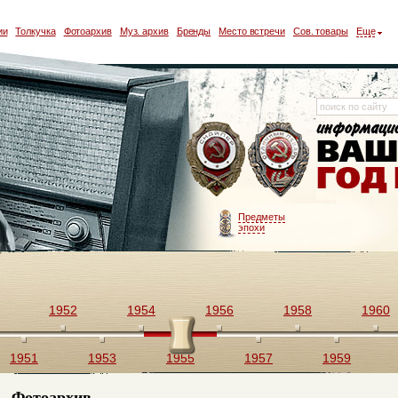
ии
Толкучка
Фотоархив
Муз. архив
Бренды
Место встречи
Сов. товары
Еще
Предметы
эпохи
1952
1954
1956
1958
1960
1951
1953
1955
1957
1959
Фотоархив