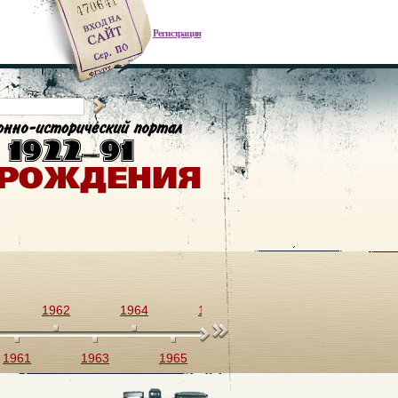
Регистрация
1962
1964
1966
1968
1970
1961
1963
1965
1967
1969