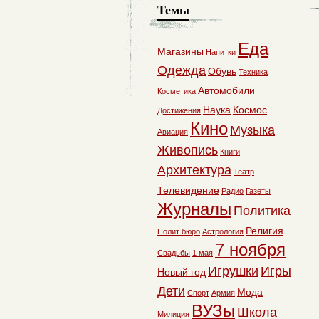
Темы
Еда
Магазины
Напитки
Одежда
Обувь
Техника
Автомобили
Косметика
Наука
Космос
Достижения
Кино
Музыка
Авиация
Живопись
Книги
Архитектура
Театр
Телевидение
Радио
Газеты
Журналы
Политика
Религия
Полит бюро
Астрология
7 ноября
Свадьбы
1 мая
Игрушки
Игры
Новый год
Дети
Мода
Спорт
Армия
ВУЗы
Школа
Милиция