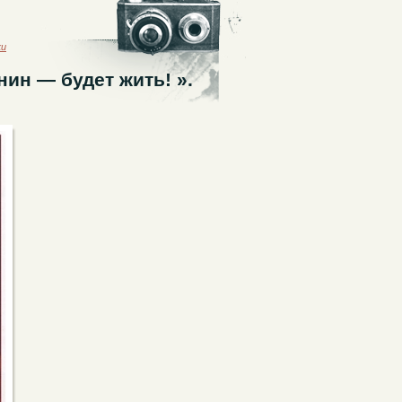
ки
ин — будет жить! ».