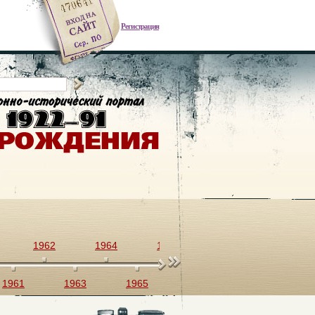
Регистрация
1962
1964
1966
1968
1970
1961
1963
1965
1967
1969