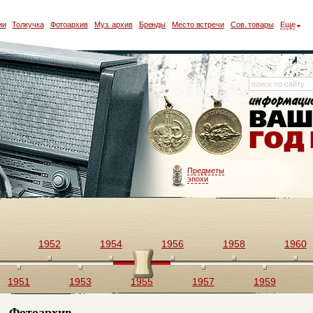
ии
Толкучка
Фотоархив
Муз. архив
Бренды
Место встречи
Сов. товары
Еще
Предметы
эпохи
1952
1954
1956
1958
1960
1951
1953
1955
1957
1959
Фотоархив