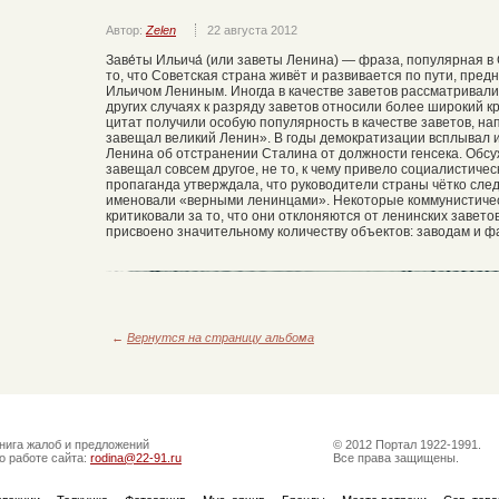
Автор:
Zelen
22 августа 2012
Заве́ты Ильича́ (или заветы Ленина) — фраза, популярная в
то, что Советская страна живёт и развивается по пути, пр
Ильичом Лениным. Иногда в качестве заветов рассматривалис
других случаях к разряду заветов относили более широкий к
цитат получили особую популярность в качестве заветов, напр
завещал великий Ленин». В годы демократизации всплывал и
Ленина об отстранении Сталина от должности генсека. Обсу
завещал совсем другое, не то, к чему привело социалистиче
пропаганда утверждала, что руководители страны чётко сле
именовали «верными ленинцами». Некоторые коммунистичес
критиковали за то, что они отклоняются от ленинских заве
присвоено значительному количеству объектов: заводам и фа
←
Вернутся на страницу альбома
нига жалоб и предложений
© 2012 Портал 1922-1991.
о работе сайта:
rodina@22-91.ru
Все права защищены.