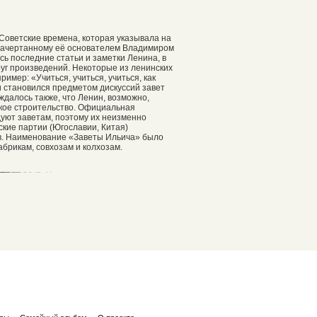
 Советские времена, которая указывала на
едначертанному её основателем Владимиром
ь последние статьи и заметки Ленина, в
руг произведений. Некоторые из ленинских
имер: «Учиться, учиться, учиться, как
 становился предметом дискуссий завет
ждалось также, что Ленин, возможно,
ское строительство. Официальная
дуют заветам, поэтому их неизменно
кие партии (Югославии, Китая)
тов. Наименование «Заветы Ильича» было
брикам, совхозам и колхозам.