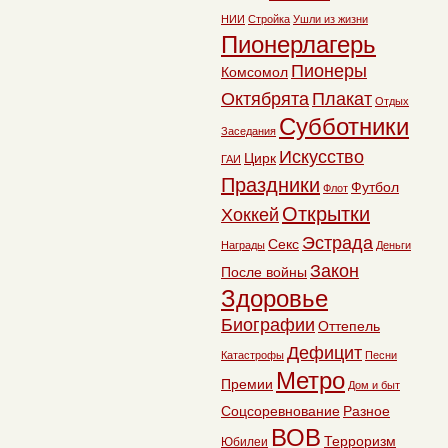
НИИ
Стройка
Ушли из жизни
Пионерлагерь
Пионеры
Комсомол
Октябрята
Плакат
Отдых
Субботники
Заседания
Искусство
Цирк
ГАИ
Праздники
Футбол
Флот
Открытки
Хоккей
Эстрада
Секс
Награды
Деньги
Закон
После войны
Здоровье
Биографии
Оттепель
Дефицит
Катастрофы
Песни
Метро
Премии
Дом и быт
Соцсоревнование
Разное
ВОВ
Терроризм
Юбилеи