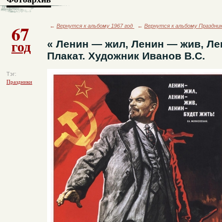
67
←
Вернутся к альбому 1967 год
←
Вернутся к альбому Праздни
год
« Ленин — жил, Ленин — жив, Лен
Плакат. Художник Иванов В.С.
Тэг:
Праздники