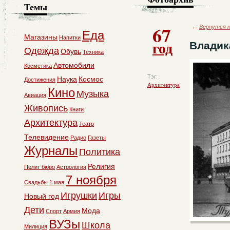
Темы
67
←
Вернутся к
Еда
Магазины
Напитки
год
Владик
Одежда
Обувь
Техника
Автомобили
Косметика
Тэг:
Наука
Космос
Достижения
Архитектура
Кино
Музыка
Авиация
Живопись
Книги
Архитектура
Театр
Телевидение
Радио
Газеты
Журналы
Политика
Религия
Полит бюро
Астрология
7 ноября
Свадьбы
1 мая
Игрушки
Игры
Новый год
Дети
Мода
Спорт
Армия
ВУЗы
Школа
Милиция