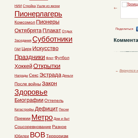
НИИ
Стройка
Ушли из жизни
Пионерлагерь
Пионеры
Комсомол
Поделиться
Октябрята
Плакат
Отдых
Субботники
Коммента
Заседания
Искусство
Цирк
ГАИ
Праздники
Футбол
Флот
Открытки
Хоккей
←
Вернутся н
Эстрада
Секс
Награды
Деньги
Закон
После войны
Здоровье
Биографии
Оттепель
Дефицит
Катастрофы
Песни
Метро
Премии
Дом и быт
Соцсоревнование
Разное
ВОВ
Терроризм
Юбилеи