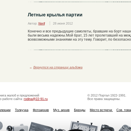
Летные крылья партии
Автор:
Nerll
28 июня 2012
Конечно и все предыдущие самолеты, бравшие на борт наши
были весьма надежны.Мой брат, 15 лет пролетавший на меж
всевозможными знаниями на эту тему. Говорит, по безопасно
←
Вернутся на страницу альбома
нига жалоб и предложений
© 2012 Портал 1922-1991.
о работе сайта:
rodina@22-91.ru
Все права защищены.
ллекции
Толкучка
Фотоархив
Муз. архив
Бренды
Место встречи
Сов. тов