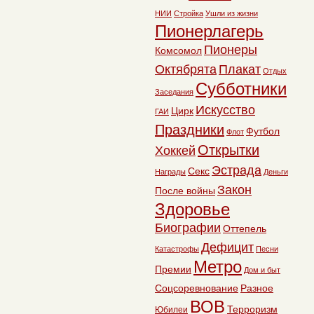
НИИ
Стройка
Ушли из жизни
Пионерлагерь
Пионеры
Комсомол
Октябрята
Плакат
Отдых
Субботники
Заседания
Искусство
Цирк
ГАИ
Праздники
Футбол
Флот
Открытки
Хоккей
Эстрада
Секс
Награды
Деньги
Закон
После войны
Здоровье
Биографии
Оттепель
Дефицит
Катастрофы
Песни
Метро
Премии
Дом и быт
Соцсоревнование
Разное
ВОВ
Терроризм
Юбилеи