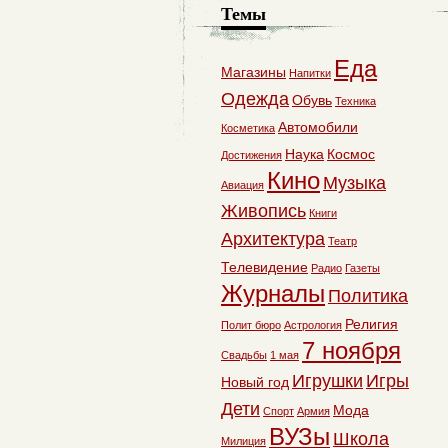
Темы
Еда
Магазины
Напитки
Одежда
Обувь
Техника
Автомобили
Косметика
Наука
Космос
Достижения
Кино
Музыка
Авиация
Живопись
Книги
Архитектура
Театр
Телевидение
Радио
Газеты
Журналы
Политика
Религия
Полит бюро
Астрология
7 ноября
Свадьбы
1 мая
Игрушки
Игры
Новый год
Дети
Мода
Спорт
Армия
ВУЗы
Школа
Милиция