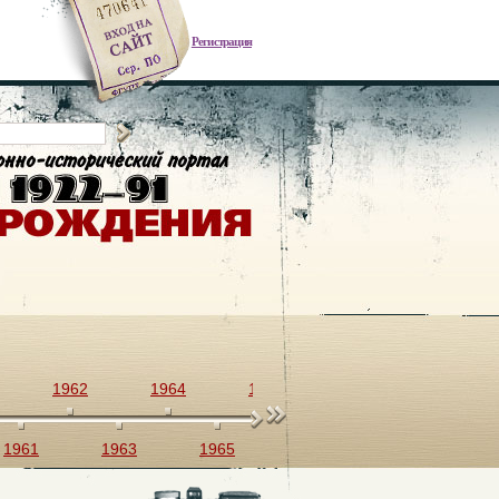
Регистрация
1962
1964
1966
1968
1970
1961
1963
1965
1967
1969