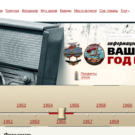
ии
Толкучка
Фотоархив
Муз. архив
Бренды
Место встречи
Сов. товары
Еще
Предметы
эпохи
1952
1954
1956
1958
1960
1951
1953
1955
1957
1959
Фотоархив