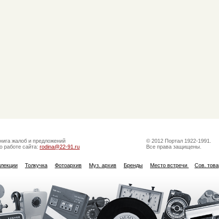
нига жалоб и предложений
© 2012 Портал 1922-1991.
о работе сайта:
rodina@22-91.ru
Все права защищены.
ллекции
Толкучка
Фотоархив
Муз. архив
Бренды
Место встречи
Сов. тов