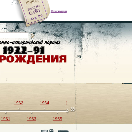
Регистрация
1962
1964
1966
1968
1970
1961
1963
1965
1967
1969