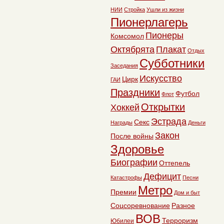
НИИ
Стройка
Ушли из жизни
Пионерлагерь
Пионеры
Комсомол
Октябрята
Плакат
Отдых
Субботники
Заседания
Искусство
Цирк
ГАИ
Праздники
Футбол
Флот
Открытки
Хоккей
Эстрада
Секс
Награды
Деньги
Закон
После войны
Здоровье
Биографии
Оттепель
Дефицит
Катастрофы
Песни
Метро
Премии
Дом и быт
Соцсоревнование
Разное
ВОВ
Терроризм
Юбилеи