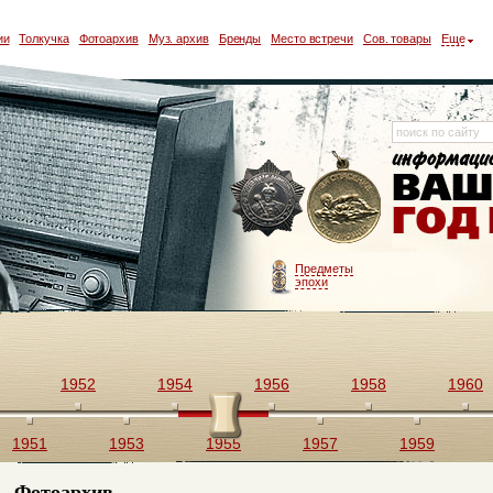
ии
Толкучка
Фотоархив
Муз. архив
Бренды
Место встречи
Сов. товары
Еще
Предметы
эпохи
1952
1954
1956
1958
1960
1951
1953
1955
1957
1959
Фотоархив