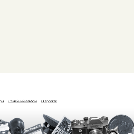
ары
Семейный альбом
О проекте