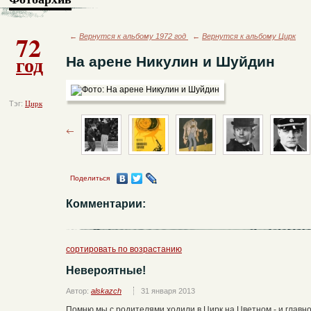
72
←
Вернутся к альбому 1972 год
←
Вернутся к альбому Цирк
год
На арене Никулин и Шуйдин
Тэг:
Цирк
Поделиться
Комментарии:
сортировать по возрастанию
Невероятные!
Автор:
alskazch
31 января 2013
Помню мы с родителями ходили в Цирк на Цветном - и главн