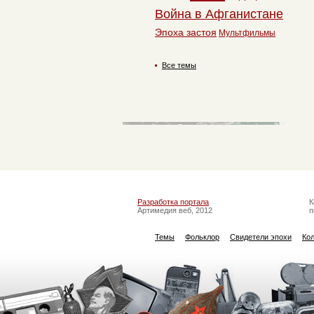
Война в Афганистане
Эпоха застоя
Мультфильмы
Все темы
Разработка портала
К
Артимедия веб, 2012
п
Темы
Фольклор
Свидетели эпохи
Ко