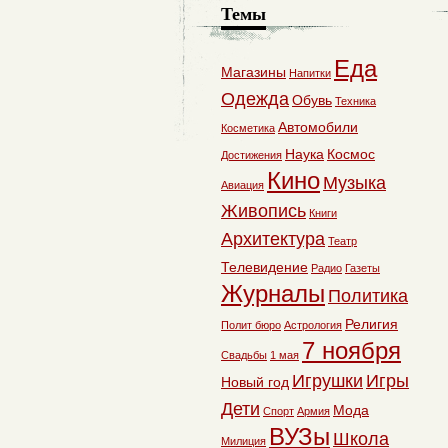
Темы
Еда
Магазины
Напитки
Одежда
Обувь
Техника
Автомобили
Косметика
Наука
Космос
Достижения
Кино
Музыка
Авиация
Живопись
Книги
Архитектура
Театр
Телевидение
Радио
Газеты
Журналы
Политика
Религия
Полит бюро
Астрология
7 ноября
Свадьбы
1 мая
Игрушки
Игры
Новый год
Дети
Мода
Спорт
Армия
ВУЗы
Школа
Милиция