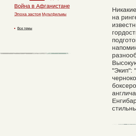
Война в Афганистане
Никакие
Эпоха застоя
Мультфильмы
на ринг
известн
Все темы
гордост
подгото
напомин
разнооб
Высокую
"Экип":
черноко
боксеро
англича
Енгибар
стильны