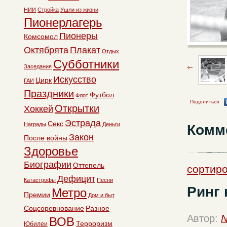
НИИ
Стройка
Ушли из жизни
Пионерлагерь
Пионеры
Комсомол
Октябрята
Плакат
Отдых
Субботники
Заседания
Искусство
Цирк
ГАИ
Праздники
Футбол
Флот
Поделиться
Открытки
Хоккей
Эстрада
Секс
Награды
Деньги
Комм
Закон
После войны
Здоровье
Биографии
Оттепель
сортиро
Дефицит
Катастрофы
Песни
Ринг 
Метро
Премии
Дом и быт
Соцсоревнование
Разное
Автор:
N
ВОВ
Терроризм
Юбилеи