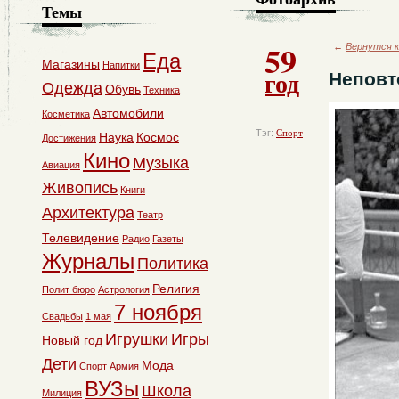
Темы
59
←
Вернутся к
Еда
Магазины
Напитки
год
Неповт
Одежда
Обувь
Техника
Автомобили
Косметика
Тэг:
Спорт
Наука
Космос
Достижения
Кино
Музыка
Авиация
Живопись
Книги
Архитектура
Театр
Телевидение
Радио
Газеты
Журналы
Политика
Религия
Полит бюро
Астрология
7 ноября
Свадьбы
1 мая
Игрушки
Игры
Новый год
Дети
Мода
Спорт
Армия
ВУЗы
Школа
Милиция