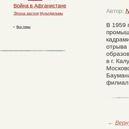
Война в Афганистане
Автор:
N
Эпоха застоя
Мультфильмы
В 1959 
Все темы
промыш
кадрами
отрыва 
образов
в г. Ка
Московс
Баумана
филиал
←
Верн