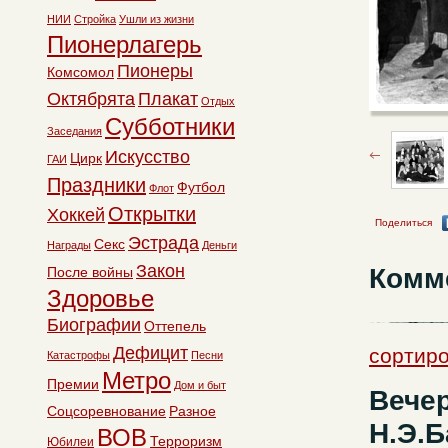
НИИ
Стройка
Ушли из жизни
Пионерлагерь
Пионеры
Комсомол
Октябрята
Плакат
Отдых
Субботники
Заседания
Искусство
Цирк
ГАИ
Праздники
Футбол
Флот
Открытки
Хоккей
Поделиться
Эстрада
Секс
Награды
Деньги
Закон
Комм
После войны
Здоровье
Биографии
Оттепель
Дефицит
сортиро
Катастрофы
Песни
Метро
Премии
Дом и быт
Вече
Соцсоревнование
Разное
Н.Э.Б
ВОВ
Терроризм
Юбилеи