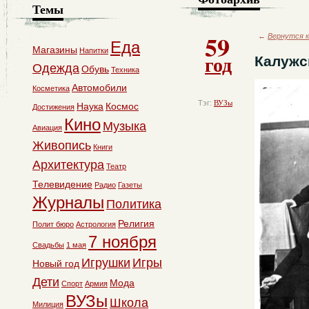
Темы
59
←
Вернутся к
Еда
Магазины
Напитки
год
Калужс
Одежда
Обувь
Техника
Автомобили
Косметика
Тэг:
ВУЗы
Наука
Космос
Достижения
Кино
Музыка
Авиация
Живопись
Книги
Архитектура
Театр
Телевидение
Радио
Газеты
Журналы
Политика
Религия
Полит бюро
Астрология
7 ноября
Свадьбы
1 мая
Игрушки
Игры
Новый год
Дети
Мода
Спорт
Армия
ВУЗы
Школа
Милиция