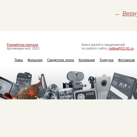
←
Верн
Разработка портала
Книга жалоб и предложений
Артимедия веб, 2012
по работе сайта:
rodina@22-91.ru
Темы
Фольклор
Свидетели эпохи
Коллекции
Толкучка
Фотоархив