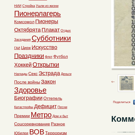
НИИ
Стройка
Ушли из жизни
Пионерлагерь
Пионеры
Комсомол
Октябрята
Плакат
Отдых
Субботники
Заседания
Искусство
Цирк
ГАИ
Праздники
Футбол
Флот
Открытки
Хоккей
Эстрада
Секс
Награды
Деньги
Закон
После войны
Здоровье
Биографии
Оттепель
Поделиться
Дефицит
Катастрофы
Песни
Метро
Премии
Комм
Дом и быт
Соцсоревнование
Разное
ВОВ
Терроризм
Юбилеи