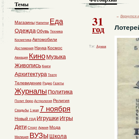
Темы
31
←
Вернутся к
Еда
Магазины
Напитки
год
Лотере
Одежда
Обувь
Техника
Автомобили
Косметика
Тэг:
Армия
Наука
Космос
Достижения
Кино
Музыка
Авиация
Живопись
Книги
Архитектура
Театр
Телевидение
Радио
Газеты
Журналы
Политика
Религия
Полит бюро
Астрология
7 ноября
Свадьбы
1 мая
Игрушки
Игры
Новый год
Дети
Мода
Спорт
Армия
ВУЗы
Школа
Милиция