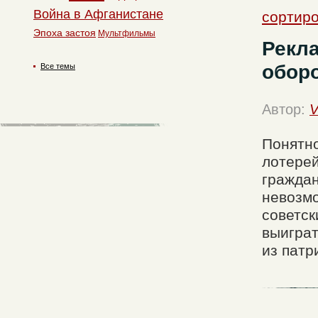
Война в Афганистане
сортиро
Эпоха застоя
Мультфильмы
Рекл
обор
Все темы
Автор:
V
Понятно
лотерей
граждан
невозмо
советск
выиграт
из патр