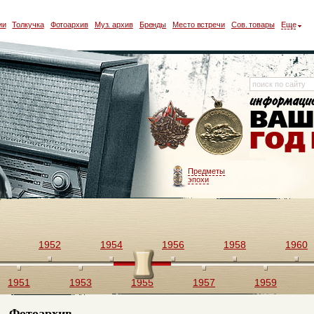
ии
Толкучка
Фотоархив
Муз. архив
Бренды
Место встречи
Сов. товары
Еще
Предметы
эпохи
1952
1954
1956
1958
1960
1951
1953
1955
1957
1959
Фотоархив