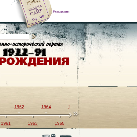
Регистрация
1962
1964
1966
1968
1970
1961
1963
1965
1967
1969