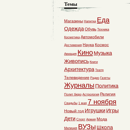
Темы
Еда
Магазины
Напитки
Одежда
Обувь
Техника
Автомобили
Косметика
Наука
Космос
Достижения
Кино
Музыка
Авиация
Живопись
Книги
Архитектура
Театр
Телевидение
Радио
Газеты
Журналы
Политика
Религия
Полит бюро
Астрология
7 ноября
Свадьбы
1 мая
Игрушки
Игры
Новый год
Дети
Мода
Спорт
Армия
ВУЗы
Школа
Милиция