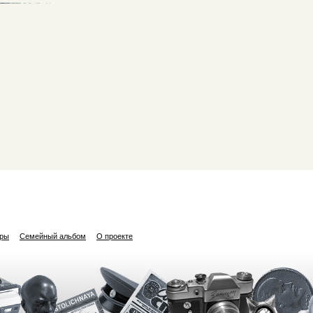
ары
Семейный альбом
О проекте