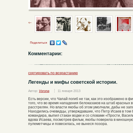
Поделиться
Комментарии:
сортировать по возрастанию
Легенды и мифы советской истории.
Автор:
Vorona
11 января 2013
Есть версии, что Чапай погиб не так, как это изображено в ф
того, что во время нападения белоказаков на штаб красных 
расстрелян. Но власти якобы об этом умолчали, дабы не зап
Находились очевидцы, утверждавшие, что Петр Исаев в том б
командира, выпил стакан водки и со словами «Прости, Васили
вдова Исаева, посмотрев фильм, якобы поверила в киношную
пулеметчицы и повесилась, не вынеся позора.