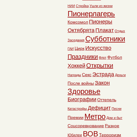
НИИ
Стройка
Ушли из жизни
Пионерлагерь
Пионеры
Комсомол
Октябрята
Плакат
Отдых
Субботники
Заседания
Искусство
Цирк
ГАИ
Праздники
Футбол
Флот
Открытки
Хоккей
Эстрада
Секс
Награды
Деньги
Закон
После войны
Здоровье
Биографии
Оттепель
Дефицит
Катастрофы
Песни
Метро
Премии
Дом и быт
Соцсоревнование
Разное
ВОВ
Терроризм
Юбилеи