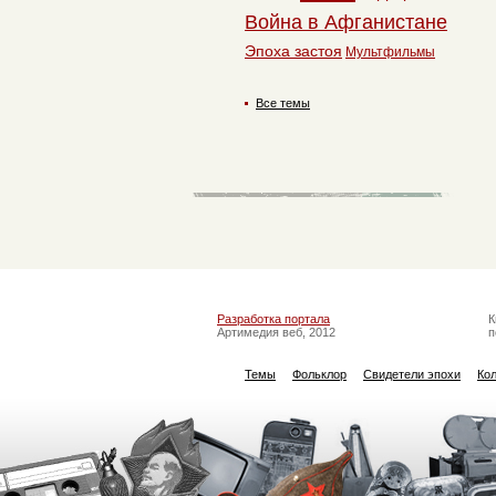
Война в Афганистане
Эпоха застоя
Мультфильмы
Все темы
Разработка портала
К
Артимедия веб, 2012
п
Темы
Фольклор
Свидетели эпохи
Ко