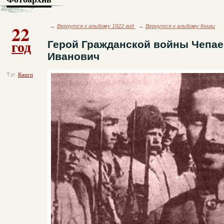
22
←
Вернутся к альбому 1922 год
←
Вернутся к альбому Книги
год
Герой Гражданской войны Чепае
Иванович
Тэг:
Книги