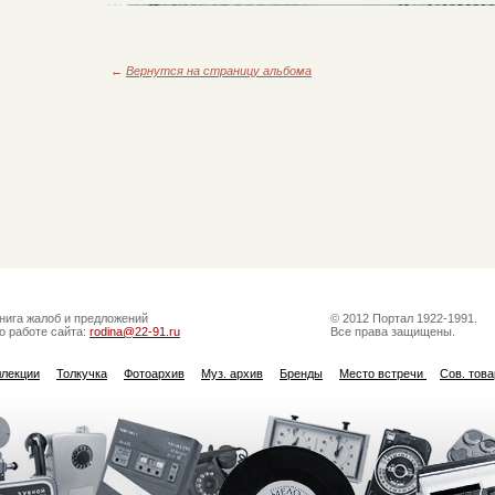
←
Вернутся на страницу альбома
нига жалоб и предложений
© 2012 Портал 1922-1991.
о работе сайта:
rodina@22-91.ru
Все права защищены.
ллекции
Толкучка
Фотоархив
Муз. архив
Бренды
Место встречи
Сов. тов