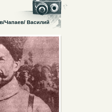
в/Чапаев/ Василий