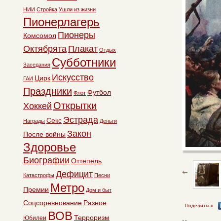
НИИ
Стройка
Ушли из жизни
Пионерлагерь
Пионеры
Комсомол
Октябрята
Плакат
Отдых
Субботники
Заседания
Искусство
Цирк
ГАИ
Праздники
Футбол
Флот
Открытки
Хоккей
Эстрада
Секс
Награды
Деньги
Закон
После войны
Здоровье
Биографии
Оттепель
Дефицит
Катастрофы
Песни
Метро
Премии
Дом и быт
Соцсоревнование
Разное
Поделиться
ВОВ
Терроризм
Юбилеи