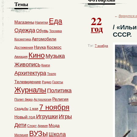
Темы
22
←
Вернутся к
Еда
Магазины
Напитки
год
/ «Ильи
Одежда
Обувь
Техника
СССР.
Автомобили
Косметика
Тэг:
7 ноября
Наука
Космос
Достижения
Кино
Музыка
Авиация
Живопись
Книги
Архитектура
Театр
Телевидение
Радио
Газеты
Журналы
Политика
Религия
Полит бюро
Астрология
7 ноября
Свадьбы
1 мая
Игрушки
Игры
Новый год
Дети
Мода
Спорт
Армия
ВУЗы
Школа
Милиция