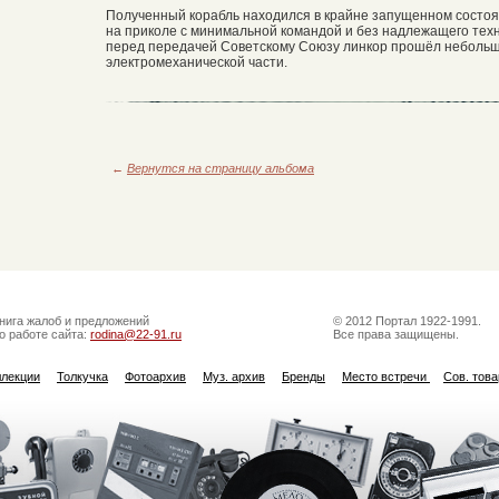
Полученный корабль находился в крайне запущенном состояни
на приколе с минимальной командой и без надлежащего тех
перед передачей Советскому Союзу линкор прошёл небольш
электромеханической части.
←
Вернутся на страницу альбома
нига жалоб и предложений
© 2012 Портал 1922-1991.
о работе сайта:
rodina@22-91.ru
Все права защищены.
ллекции
Толкучка
Фотоархив
Муз. архив
Бренды
Место встречи
Сов. тов