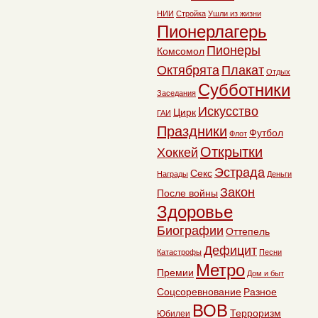
НИИ
Стройка
Ушли из жизни
Пионерлагерь
Пионеры
Комсомол
Октябрята
Плакат
Отдых
Субботники
Заседания
Искусство
Цирк
ГАИ
Праздники
Футбол
Флот
Открытки
Хоккей
Эстрада
Секс
Награды
Деньги
Закон
После войны
Здоровье
Биографии
Оттепель
Дефицит
Катастрофы
Песни
Метро
Премии
Дом и быт
Соцсоревнование
Разное
ВОВ
Терроризм
Юбилеи