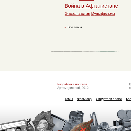
Война в Афганистане
Эпоха застоя
Мультфильмы
Все темы
Разработка портала
К
Артимедия веб, 2012
п
Темы
Фольклор
Свидетели эпохи
Ко