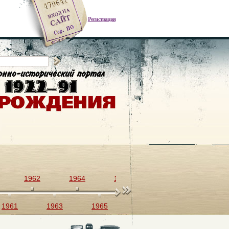
Регистрация
1962
1964
1966
1968
1970
1961
1963
1965
1967
1969