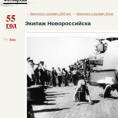
55
←
Вернутся к альбому 1955 год
←
Вернутся к альбому Флот
год
Экипаж Новороссийска
Тэг:
Флот