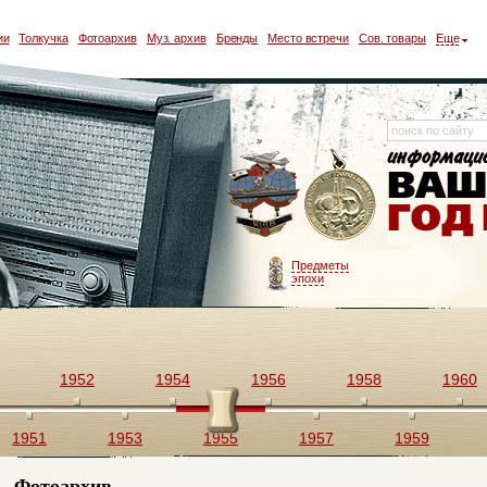
ии
Толкучка
Фотоархив
Муз. архив
Бренды
Место встречи
Сов. товары
Еще
Предметы
эпохи
1952
1954
1956
1958
1960
1951
1953
1955
1957
1959
Фотоархив