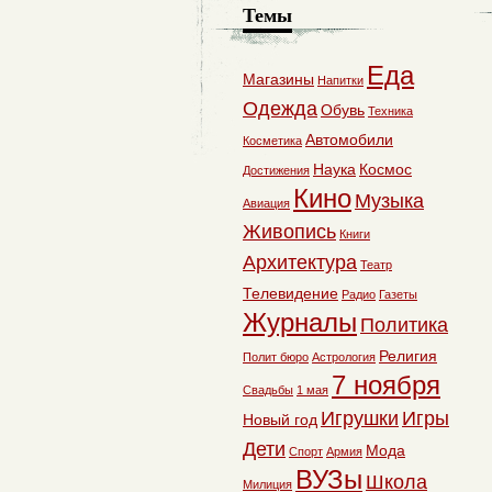
Темы
Еда
Магазины
Напитки
Одежда
Обувь
Техника
Автомобили
Косметика
Наука
Космос
Достижения
Кино
Музыка
Авиация
Живопись
Книги
Архитектура
Театр
Телевидение
Радио
Газеты
Журналы
Политика
Религия
Полит бюро
Астрология
7 ноября
Свадьбы
1 мая
Игрушки
Игры
Новый год
Дети
Мода
Спорт
Армия
ВУЗы
Школа
Милиция