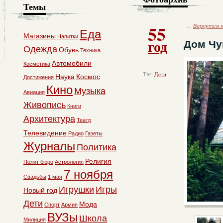
Темы
55
←
Вернутся к
Еда
Магазины
Напитки
год
Дом Чу
Одежда
Обувь
Техника
Автомобили
Косметика
Тэг:
Дети
Наука
Космос
Достижения
Кино
Музыка
Авиация
Живопись
Книги
Архитектура
Театр
Телевидение
Радио
Газеты
Журналы
Политика
Религия
Полит бюро
Астрология
7 ноября
Свадьбы
1 мая
Игрушки
Игры
Новый год
Дети
Мода
Спорт
Армия
ВУЗы
Школа
Милиция