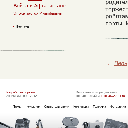
родител
Война в Афганистане
торжест
Эпоха застоя
Мультфильмы
ребятам
поэты. 
Все темы
←
Верн
Разработка портала
Книга жалоб и предложений
Артимедия веб, 2012
по работе сайта:
rodina@22-91.ru
Темы
Фольклор
Свидетели эпохи
Коллекции
Толкучка
Фотоархив