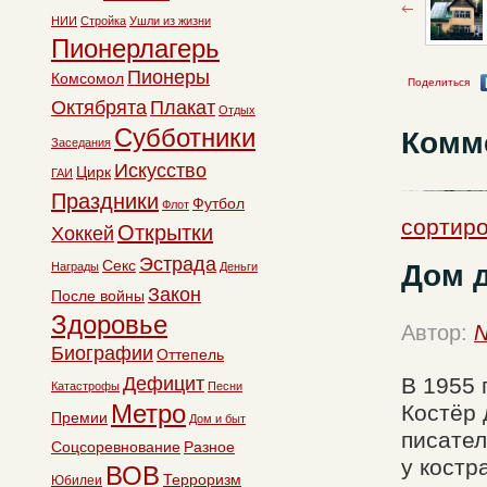
НИИ
Стройка
Ушли из жизни
Пионерлагерь
Пионеры
Комсомол
Поделиться
Октябрята
Плакат
Отдых
Субботники
Комм
Заседания
Искусство
Цирк
ГАИ
Праздники
Футбол
Флот
сортиро
Открытки
Хоккей
Эстрада
Секс
Дом д
Награды
Деньги
Закон
После войны
Здоровье
Автор:
N
Биографии
Оттепель
Дефицит
В 1955 
Катастрофы
Песни
Метро
Костёр 
Премии
Дом и быт
писател
Соцсоревнование
Разное
у костр
ВОВ
Терроризм
Юбилеи