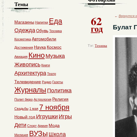
Темы
62
←
Вернутся к
Еда
Магазины
Напитки
год
Булат 
Одежда
Обувь
Техника
Автомобили
Косметика
Тэг:
Техника
Наука
Космос
Достижения
Кино
Музыка
Авиация
Живопись
Книги
Архитектура
Театр
Телевидение
Радио
Газеты
Журналы
Политика
Религия
Полит бюро
Астрология
7 ноября
Свадьбы
1 мая
Игрушки
Игры
Новый год
Дети
Мода
Спорт
Армия
ВУЗы
Школа
Милиция