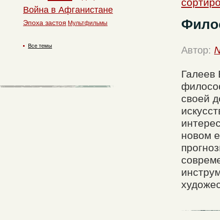
сортиро
Война в Афганистане
Фило
Эпоха застоя
Мультфильмы
Все темы
Автор:
N
Галеев 
философ
своей д
искусст
интерес
новом е
прогноз
совреме
инструм
художес