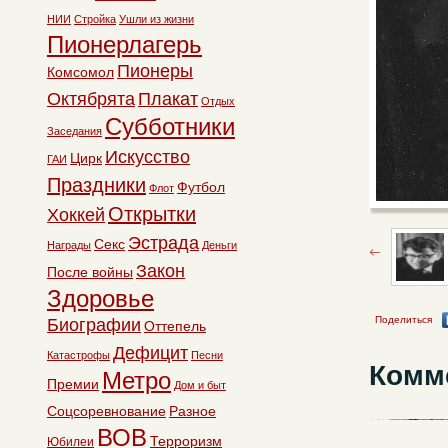
НИИ
Стройка
Ушли из жизни
Пионерлагерь
Пионеры
Комсомол
Октябрята
Плакат
Отдых
Субботники
Заседания
Искусство
Цирк
ГАИ
Праздники
Футбол
Флот
Открытки
Хоккей
Эстрада
Секс
Награды
Деньги
Закон
После войны
Здоровье
Поделиться
Биографии
Оттепель
Дефицит
Катастрофы
Песни
Комм
Метро
Премии
Дом и быт
Соцсоревнование
Разное
ВОВ
Терроризм
Юбилеи