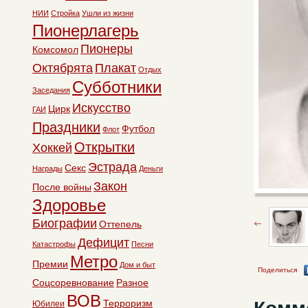
НИИ
Стройка
Ушли из жизни
Пионерлагерь
Пионеры
Комсомол
Октябрята
Плакат
Отдых
Субботники
Заседания
Искусство
Цирк
ГАИ
Праздники
Футбол
Флот
Открытки
Хоккей
Эстрада
Секс
Награды
Деньги
Закон
После войны
Здоровье
Биографии
Оттепель
Дефицит
Катастрофы
Песни
Метро
Премии
Дом и быт
Поделиться
Соцсоревнование
Разное
ВОВ
Терроризм
Юбилеи