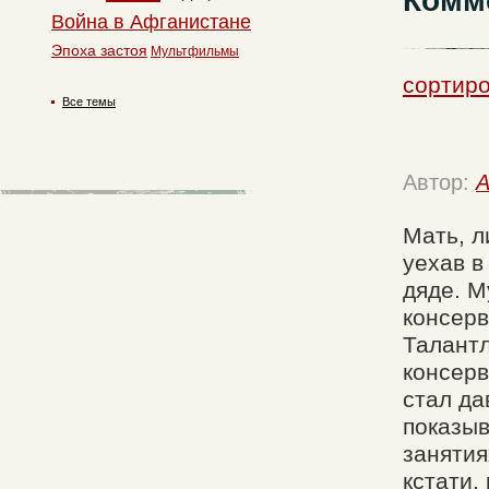
Комм
Война в Афганистане
Эпоха застоя
Мультфильмы
сортиро
Все темы
Автор:
A
Мать, л
уехав в
дяде. М
консерв
Талантл
консерв
стал да
показыв
занятия
кстати,