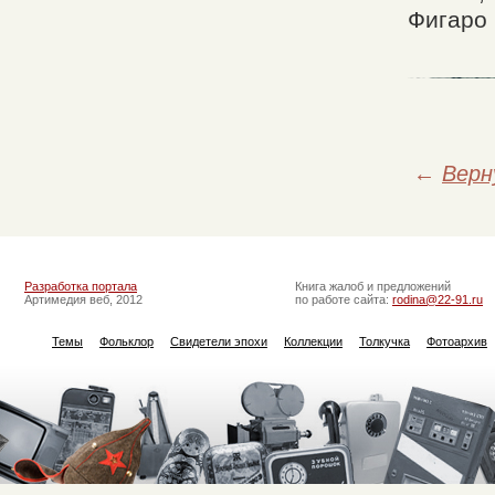
Фигаро 
←
Верн
Разработка портала
Книга жалоб и предложений
Артимедия веб, 2012
по работе сайта:
rodina@22-91.ru
Темы
Фольклор
Свидетели эпохи
Коллекции
Толкучка
Фотоархив