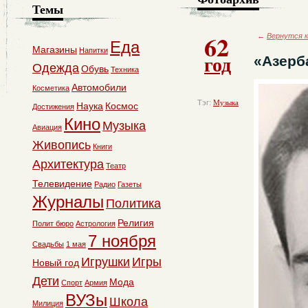
Темы
62
←
Вернутся к
Еда
Магазины
Напитки
год
«Азерб
Одежда
Обувь
Техника
Автомобили
Косметика
Тэг:
Музыка
Наука
Космос
Достижения
Кино
Музыка
Авиация
Живопись
Книги
Архитектура
Театр
Телевидение
Радио
Газеты
Журналы
Политика
Религия
Полит бюро
Астрология
7 ноября
Свадьбы
1 мая
Игрушки
Игры
Новый год
Дети
Мода
Спорт
Армия
ВУЗы
Школа
Милиция