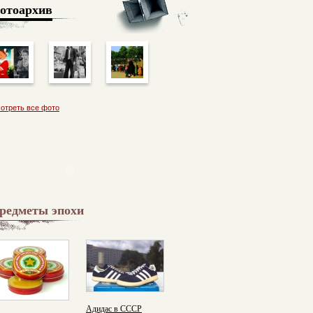
отоархив
отреть все фото
редметы эпохи
Адидас в СССР