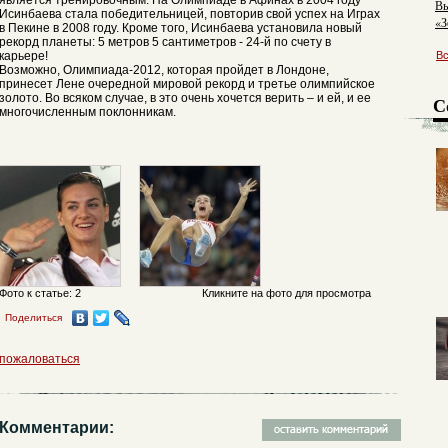
является тренировочным. На Олимпиаде в Афинах в 2004 году
Вь
Исинбаева стала победительницей, повторив свой успех на Играх
«З
в Пекине в 2008 году. Кроме того, Исинбаева установила новый
рекорд планеты: 5 метров 5 сантиметров - 24-й по счету в
карьере!
В
Возможно, Олимпиада-2012, которая пройдет в Лондоне,
принесет Лене очередной мировой рекорд и третье олимпийское
золото. Во всяком случае, в это очень хочется верить – и ей, и ее
С
многочисленным поклонникам.
Фото к статье: 2
Кликните на фото для просмотра
Поделиться
пожаловаться
Комментарии: