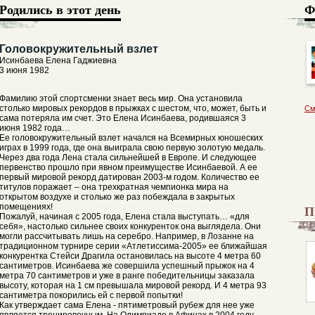
Родились в этот день
Ф
Головокружительный взлет
Исинбаева Елена Гаджиевна
3 июня 1982
Фамилию этой спортсменки знает весь мир. Она установила
столько мировых рекордов в прыжках с шестом, что, может, быть и
См
сама потеряла им счет. Это Елена Исинбаева, родившаяся 3
июня 1982 года…
Ее головокружительный взлет начался на Всемирных юношеских
играх в 1999 года, где она выиграла свою первую золотую медаль.
Через два года Лена стала сильнейшей в Европе. И следующее
первенство прошло при явном преимуществе Исинбаевой. А ее
первый мировой рекорд датирован 2003-м годом. Количество ее
титулов поражает – она трехкратная чемпионка мира на
открытом воздухе и столько же раз побеждала в закрытых
помещениях!
П
Пожалуй, начиная с 2005 года, Елена стала выступать… «для
себя», настолько сильнее своих конкуренток она выглядела. Они
могли рассчитывать лишь на серебро. Например, в Лозанне на
традиционном турнире серии «Атлетиссима-2005» ее ближайшая
конкурентка Стейси Драгила остановилась на высоте 4 метра 60
сантиметров. Исинбаева же совершила успешный прыжок на 4
метра 70 сантиметров и уже в ранге победительницы заказала
высоту, которая на 1 см превышала мировой рекорд. И 4 метра 93
сантиметра покорились ей с первой попытки!
Как утверждает сама Елена - пятиметровый рубеж для нее уже