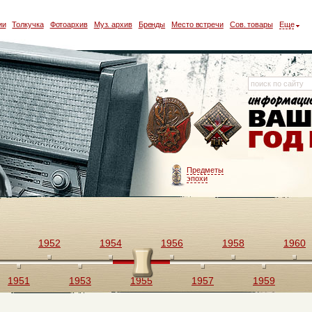
ии
Толкучка
Фотоархив
Муз. архив
Бренды
Место встречи
Сов. товары
Еще
Предметы
эпохи
1952
1954
1956
1958
1960
1951
1953
1955
1957
1959