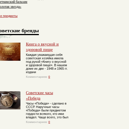
етнамский бальзам
олотая звезда»
се предметы
оветские бренды
Книга о вкусной и
здоровой пище
Каждая уважающая себя
советская хозяйка имела
под рукой «Книгу о вкусной
и здоровой пище». В нашем
доме их две - 1948 и 1965 гг.
издани
Комментариев:
0
Советские часы
«Победа
Часы «Победа» - сделано в
СССР. Наручные часы
«Победа» были предметом
гордости всякого, кто ими
владел. Чаще всего, это был
Комментариев:
0