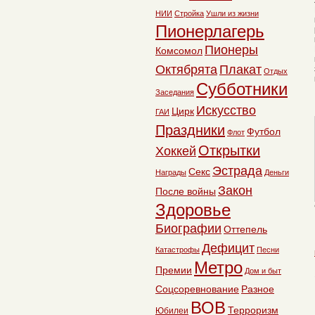
НИИ
Стройка
Ушли из жизни
Пионерлагерь
Пионеры
Комсомол
Октябрята
Плакат
Отдых
Субботники
Заседания
Искусство
Цирк
ГАИ
Праздники
Футбол
Флот
Открытки
Хоккей
Эстрада
Секс
Награды
Деньги
Закон
После войны
Здоровье
Биографии
Оттепель
Дефицит
Катастрофы
Песни
Метро
Премии
Дом и быт
Соцсоревнование
Разное
ВОВ
Терроризм
Юбилеи