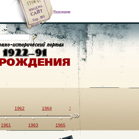
Регистрация
1962
1964
1966
1968
1970
1961
1963
1965
1967
1969