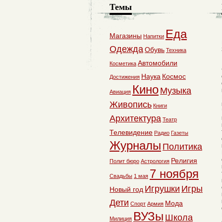
Темы
Еда
Магазины
Напитки
Одежда
Обувь
Техника
Автомобили
Косметика
Наука
Космос
Достижения
Кино
Музыка
Авиация
Живопись
Книги
Архитектура
Театр
Телевидение
Радио
Газеты
Журналы
Политика
Религия
Полит бюро
Астрология
7 ноября
Свадьбы
1 мая
Игрушки
Игры
Новый год
Дети
Мода
Спорт
Армия
ВУЗы
Школа
Милиция