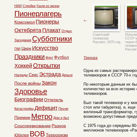
НИИ
Стройка
Ушли из жизни
Пионерлагерь
Пионеры
Комсомол
Октябрята
Плакат
Отдых
Советский
Популя
Субботники
телевизор
СССР 
Заседания
Рассвет, 1975 год
черно-
телеви
Искусство
Цирк
ГАИ
Рассвет
Праздники
Футбол
Флот
Техника
Открытки
Хоккей
Одна из самых растиражиро
Эстрада
Секс
телевизоров в СССР 70-х го
Награды
Деньги
Закон
После войны
По некоторым данным их бы
количество за всю историю 
Здоровье
телевизоров.
Биографии
Оттепель
Был такой телевизор и у мо
Дефицит
стол или табуретка), и, ещ
Катастрофы
Песни
железный трансформатор, г
Метро
возможно допустимые пред
Премии
Дом и быт
Соцсоревнование
Разное
С 1975 года до середины 80
миллионов телевизоров «Ра
ВОВ
Терроризм
Юбилеи