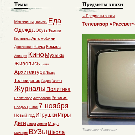
Темы
Предметы эпохи
←
Предметы эпохи
Еда
Магазины
Напитки
Телевизор «Рассвет»
Одежда
Обувь
Техника
Автомобили
Косметика
Наука
Космос
Достижения
Кино
Музыка
Авиация
Живопись
Книги
Архитектура
Театр
Телевидение
Радио
Газеты
Журналы
Политика
Религия
Полит бюро
Астрология
7 ноября
Свадьбы
1 мая
Игрушки
Игры
Новый год
Дети
Мода
Спорт
Армия
ВУЗы
Телевизор «Рассвет»
Школа
Милиция