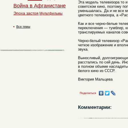
Эта модель телевизора то и
Война в Афганистане
советском кино, поэтому по
уменьшалась. Да и не все м
Эпоха застоя
Мультфильмы
цветного телевизора, а «Ра
Как и все черно-белые теле
Все темы
переключения — тумблер, ко
транслируемых каналов сов
Черно-белый телевизор «Ра
четкое изображение и впол
звука.
Выносливый, долгоиграющий
расстались по сей день. Ино
в полном объеме насладить
белого кино из СССР.
Виктория Мальцева
Поделиться
Комментарии: