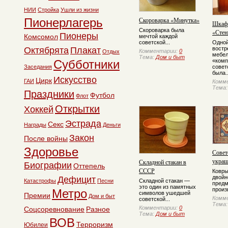
НИИ
Стройка
Ушли из жизни
Пионерлагерь
Скороварка «Минутка»
Шкаф 
Скороварка была
«Стен
Пионеры
Комсомол
мечтой каждой
советской...
Одной
Октябрята
Плакат
востр
Комментарии:
0
Отдых
мебе
Тема:
Дом и быт
Субботники
«комп
Заседания
совет
была..
Искусство
Цирк
ГАИ
Комм
Тема
Праздники
Футбол
Флот
Открытки
Хоккей
Эстрада
Секс
Награды
Деньги
Закон
После войны
Здоровье
Совет
украш
Складной стакан в
Биографии
Оттепель
СССР
Ковры
двойн
Дефицит
Катастрофы
Песни
Складной стакан —
предм
это один из памятных
произ
Метро
символов ушедшей
Премии
Дом и быт
Комм
советской...
Тема
Комментарии:
0
Соцсоревнование
Разное
Тема:
Дом и быт
ВОВ
Терроризм
Юбилеи