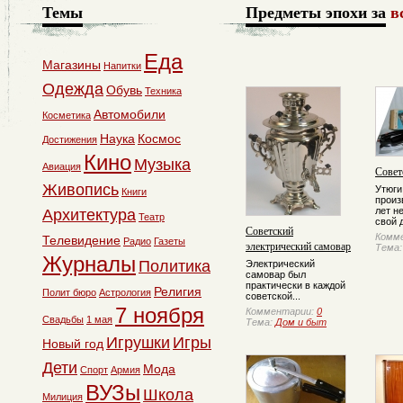
Темы
Предметы эпохи за
в
Еда
Магазины
Напитки
Одежда
Обувь
Техника
Автомобили
Косметика
Наука
Космос
Достижения
Кино
Музыка
Авиация
Совет
Живопись
Утюги
Книги
произ
лет н
Архитектура
Театр
свой д
Советский
Комм
Телевидение
Радио
Газеты
электрический самовар
Тема
Журналы
Политика
Электрический
самовар был
практически в каждой
Религия
Полит бюро
Астрология
советской...
7 ноября
Комментарии:
0
Свадьбы
1 мая
Тема:
Дом и быт
Игрушки
Игры
Новый год
Дети
Мода
Спорт
Армия
ВУЗы
Школа
Милиция