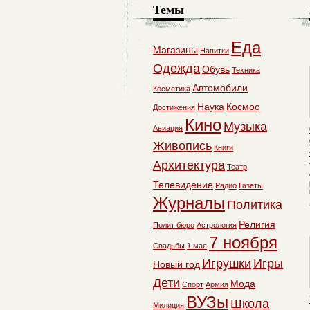
Темы
Еда
Магазины
Напитки
Одежда
Обувь
Техника
Автомобили
Косметика
Наука
Космос
Достижения
Кино
Музыка
Авиация
Живопись
Книги
Архитектура
Театр
Телевидение
Радио
Газеты
Журналы
Политика
Религия
Полит бюро
Астрология
7 ноября
Свадьбы
1 мая
Игрушки
Игры
Новый год
Дети
Мода
Спорт
Армия
ВУЗы
Школа
Милиция