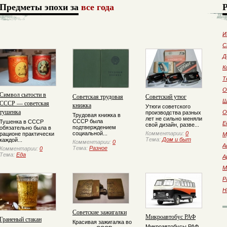
Предметы эпохи за
все года
И
С
Д
К
Т
О
Символ сытости в
Советская трудовая
Советский утюг
Ш
СССР — советская
книжка
Утюги советского
тушенка
О
производства разных
Трудовая книжка в
лет не сильно меняли
СССР была
Тушенка в СССР
Е
свой дизайн, разве...
подтверждением
обязательно была в
социальной...
Комментарии:
0
рационе практически
М
Тема:
Дом и быт
каждой...
Комментарии:
0
А
Тема:
Разное
Комментарии:
0
Тема:
Еда
А
М
Р
Н
Советские зажигалки
Микроавтобус РАФ
Граненый стакан
Красивая зажигалка во
Микроавтобусы РАФ