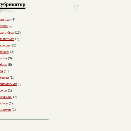
Рубрикатор
грушки
(6)
порт
(2)
ом и быт
(13)
осметика
(2)
ехника
(28)
дежда
(3)
кола
(3)
бувь
(5)
да
(10)
узыка
(2)
втомобили
(3)
рмия
(1)
агазины
(2)
азное
(1)
апитки
(2)