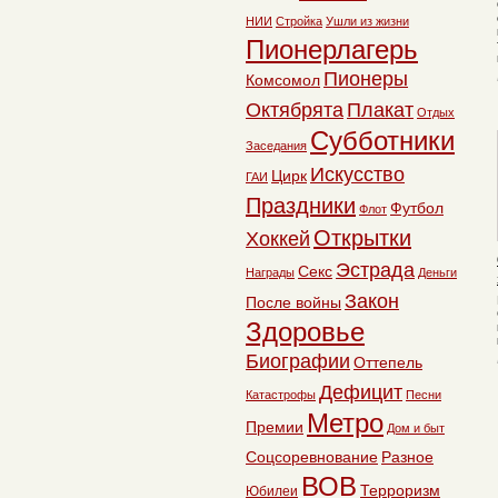
НИИ
Стройка
Ушли из жизни
Пионерлагерь
Пионеры
Комсомол
Октябрята
Плакат
Отдых
Субботники
Заседания
Искусство
Цирк
ГАИ
Праздники
Футбол
Флот
Открытки
Хоккей
Эстрада
Секс
Награды
Деньги
Закон
После войны
Здоровье
Биографии
Оттепель
Дефицит
Катастрофы
Песни
Метро
Премии
Дом и быт
Соцсоревнование
Разное
ВОВ
Терроризм
Юбилеи