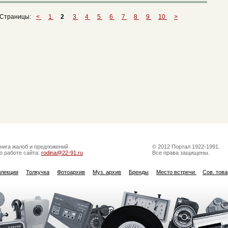
Страницы:
<
1
2
3
4
5
6
7
8
9
10
>
нига жалоб и предложений
© 2012 Портал 1922-1991.
о работе сайта:
rodina@22-91.ru
Все права защищены.
ллекции
Толкучка
Фотоархив
Муз. архив
Бренды
Место встречи
Сов. тов