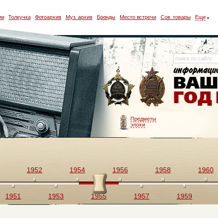
ии
Толкучка
Фотоархив
Муз. архив
Бренды
Место встречи
Сов. товары
Еще
Предметы
эпохи
1952
1954
1956
1958
1960
1951
1953
1955
1957
1959