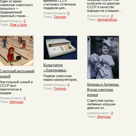
времена СССР
Один из ярких
колесили по дорогам
считалась отличным
символов советского
СССР в качестве
подарком для...
прошлого —
маршруток и машин...
традиционный
Комментарии:
0
граненый стакан....
Комментарии:
0
Тема:
Техника
Тема:
Автомобили
Комментарии:
0
Тема:
Дом и быт
Калькулятор
«Электроника»
Советский настольный
хоккей
Первая советская
марка калькуляторов.
Настольный хоккей в
Катюша и Андрюша.
Комментарии:
0
СССР был
Тема:
Техника
Куклы советских
практически в
каждом...
времен
Комментарии:
0
Советские куклы -
Тема:
Игрушки
любимые игрушки
девочек из...
Комментарии:
0
Тема:
Игрушки