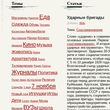
Темы
Статьи
Еда
Ударные бригады
Магазины
Напитки
Добавил:
Aleks
Одежда
Обувь
Техника
Тема:
Соцсоревнование
Автомобили
Косметика
Слово «ударник» в совреме
Наука
Космос
Достижения
основных значения. Первое:
Кино
соцсоревнования».
И второе
Музыка
Авиация
ударных инструментах». Что
Живопись
противоречит. Ударники 20-
Книги
ритм и темп социалистическ
Архитектура
них возлагались особые на
Театр
С 5 по 10 декабря 1929 год
Телевидение
Всесоюзный съезд ударных 
Радио
Газеты
человек, умеющих работать 
Журналы
Политика
в отличие от капиталистиче
приносит обществу – пользу
Религия
Полит бюро
Астрология
съезде перед делегатами в
Куйбышев, Крупская, Шверни
7 ноября
Свадьбы
1 мая
беспрерывных докладов, и в
всем рабочим СССР с призы
Игрушки
Игры
Новый год
года, развернуть социалист
ударные бригады, переходит
Дети
Мода
Спорт
Армия
образцовым предприятиям, 
ВУЗы
переустройство деревни».
Школа
Милиция