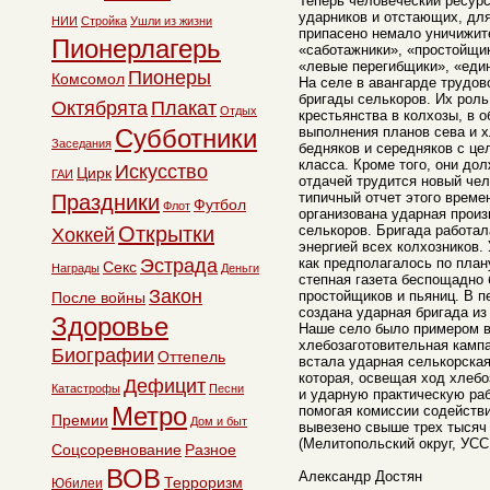
Теперь человеческий ресурс
ударников и отстающих, дл
НИИ
Стройка
Ушли из жизни
припасено немало уничижит
Пионерлагерь
«саботажники», «простойщи
«левые перегибщики», «един
Пионеры
Комсомол
На селе в авангарде трудов
бригады селькоров. Их роль
Октябрята
Плакат
Отдых
крестьянства в колхозы, в 
Субботники
выполнения планов сева и х
Заседания
бедняков и середняков с це
класса. Кроме того, они до
Искусство
Цирк
ГАИ
отдачей трудится новый чел
типичный отчет этого време
Праздники
Футбол
Флот
организована ударная произ
Открытки
селькоров. Бригада работал
Хоккей
энергией всех колхозников.
Эстрада
как предполагалось по плану
Секс
Награды
Деньги
степная газета беспощадно 
Закон
простойщиков и пьяниц. В 
После войны
создана ударная бригада из
Здоровье
Наше село было примером в
хлебозаготовительная кампа
Биографии
Оттепель
встала ударная селькорская
которая, освещая ход хлебоз
Дефицит
Катастрофы
Песни
и ударную практическую ра
Метро
помогая комиссии содействи
Премии
Дом и быт
вывезено свыше трех тысяч
(Мелитопольский округ, УСС
Соцсоревнование
Разное
ВОВ
Александр Достян
Терроризм
Юбилеи