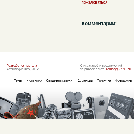
пожаловаться
Комментарии:
Разработка портала
Книга жалоб и предложений
Артимедия веб, 2012
по работе сайта:
rodina@22-91.ru
Темы
Фольклор
Свидетели эпохи
Коллекции
Толкучка
Фотоархив