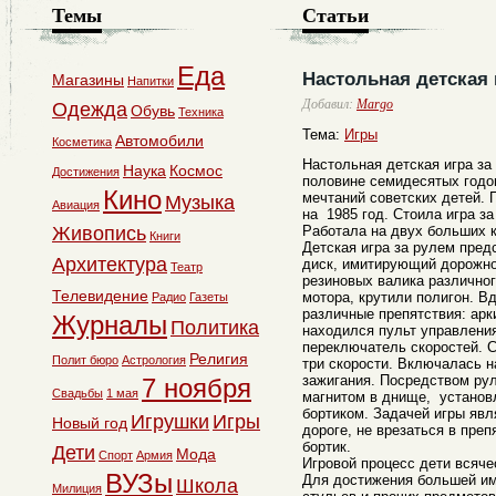
Темы
Статьи
Еда
Настольная детская 
Магазины
Напитки
Добавил:
Margo
Одежда
Обувь
Техника
Тема:
Игры
Автомобили
Косметика
Настольная детская игра за
Наука
Космос
Достижения
половине семидесятых годов
Кино
мечтаний советских детей. 
Музыка
Авиация
на 1985 год. Стоила игра з
Живопись
Работала на двух больших к
Книги
Детская игра за рулем пре
Архитектура
диск, имитирующий дорожное
Театр
резиновых валика различног
Телевидение
мотора, крутили полигон. В
Радио
Газеты
различные препятствия: арк
Журналы
Политика
находился пульт управления
переключатель скоростей. С
Религия
Полит бюро
Астрология
три скорости. Включалась н
зажигания. Посредством ру
7 ноября
Свадьбы
1 мая
магнитом в днище, установ
бортиком. Задачей игры явл
Игрушки
Игры
Новый год
дороге, не врезаться в преп
бортик.
Дети
Мода
Спорт
Армия
Игровой процесс дети всяче
ВУЗы
Для достижения большей им
Школа
Милиция