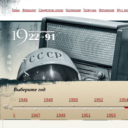
Темы
Фольклор
Свидетели эпохи
Коллекции
Толкучка
Фотоархив
Муз. ар
Выберите год
44
1946
1948
1950
1952
195
1945
1947
1949
1951
1953