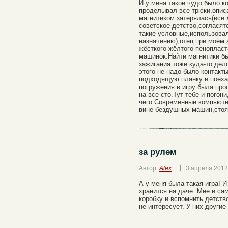
И у меня такое чудо было ко
проделывал все трюки,описа
магнитиком затерялась(все
советское детство,согласят
такие условные,использовал
назначению),отец при моём 
жёсткого жёлтого пеноплас
машинок.Найти магнитики б
зажигания тоже куда-то дел
этого не надо было контакт
подходящую планку и поехал
погружения в игру была про
на все сто.Тут тебе и погони
чего.Современные компьюте
вине бездушных машин,стоя
за рулем
Автор:
Alex
3 апреля 2012
А у меня была такая игра! И
хранится на даче. Мне и са
коробку и вспомнить детство
не интересует. У них другие