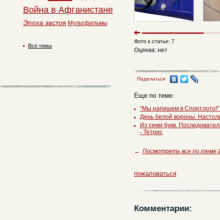
Война в Афганистане
Эпоха застоя
Мультфильмы
Фото к статье: 7
Все темы
Оценка: нет
Поделиться
Еще по теме:
"Мы напишем в Спортлото!"
День белой вороны. Настол
Из семи букв. Последовате
- Тетрис
←
Посмотреть все по теме 
пожаловаться
Комментарии: