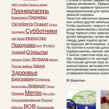
стульев и прочих предметов
кабины автомобиля. Забирал
НИИ
Стройка
Ушли из жизни
Ловкачи норовили проскочит
Пионерлагерь
предназначенным для проез
немалой сноровки.
Пионеры
Комсомол
Зачастую магнитную машинк
или любым другим небольш
Октябрята
Плакат
Отдых
Чтобы увеличить скорость 
Субботники
ролик наматывалась изоляц
Заседания
Когда терялся ключ зажигани
рулем заводилась путем зам
Искусство
Цирк
ГАИ
поводу даже ходили шутки: 
не будущих автогонщиков, 
Праздники
Футбол
Флот
На полотно в качестве допо
Открытки
подбрасывались мелкие пр
Хоккей
У многих советская игра за
Эстрада
пор, передается по наследс
Секс
Награды
Деньги
Настольная детская игра за 
Закон
компьютерных автосимулято
После войны
автотренажера ныне выпуск
Здоровье
усовершенствованные анало
Биографии
Оттепель
М.Шарапова
Дефицит
Катастрофы
Песни
Метро
Премии
Дом и быт
Соцсоревнование
Разное
ВОВ
Терроризм
Юбилеи