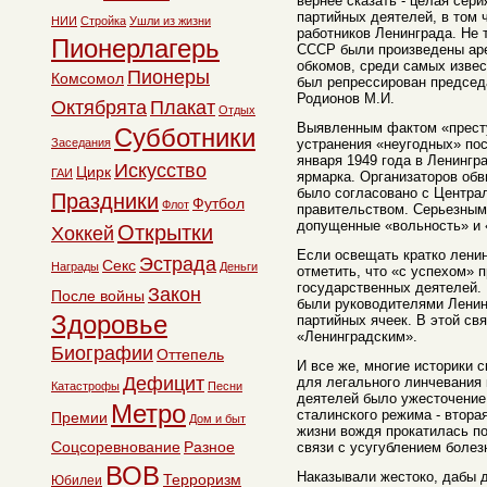
вернее сказать - целая сери
партийных деятелей, в том 
НИИ
Стройка
Ушли из жизни
работников Ленинграда. Не 
Пионерлагерь
СССР были произведены аре
обкомов, среди самых изве
Пионеры
Комсомол
был репрессирован председ
Родионов М.И.
Октябрята
Плакат
Отдых
Выявленным фактом «престу
Субботники
Заседания
устранения «неугодных» пос
января 1949 года в Ленингр
Искусство
Цирк
ГАИ
ярмарка. Организаторов обв
было согласовано с Центра
Праздники
Футбол
Флот
правительством. Серьезным
допущенные «вольность» и 
Открытки
Хоккей
Если освещать кратко ленин
Эстрада
Секс
Награды
Деньги
отметить, что «с успехом» 
государственных деятелей.
Закон
После войны
были руководителями Ленин
Здоровье
партийных ячеек. В этой свя
«Ленинградским».
Биографии
Оттепель
И все же, многие историки 
Дефицит
для легального линчевания 
Катастрофы
Песни
деятелей было ужесточение
Метро
сталинского режима - втора
Премии
Дом и быт
жизни вождя прокатилась по 
Соцсоревнование
Разное
связи с усугублением болез
ВОВ
Наказывали жестоко, дабы 
Терроризм
Юбилеи