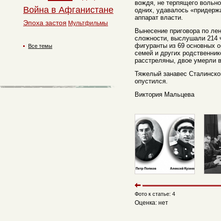
вождя, не терпящего вольно
Война в Афганистане
одних, удавалось «придержа
аппарат власти.
Эпоха застоя
Мультфильмы
Вынесение приговора по ле
сложности, выслушали 214 
фигуранты из 69 основных о
Все темы
семей и других родственник
расстреляны, двое умерли в
Тяжелый занавес Сталинско
опустился.
Виктория Мальцева
Фото к статье: 4
Оценка: нет