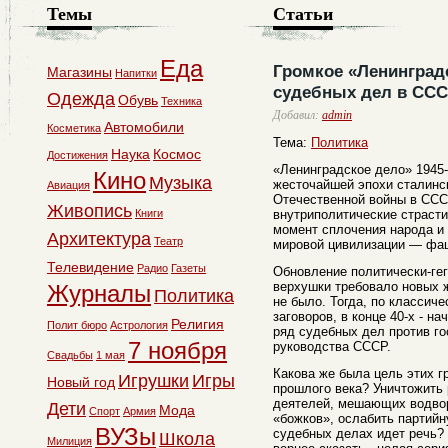
Темы
Статьи
Еда
Громкое «Ленинградс
Магазины
Напитки
судебных дел в СССР
Одежда
Обувь
Техника
Добавил:
admin
Автомобили
Косметика
Тема:
Политика
Наука
Космос
Достижения
«Ленинградское дело» 1945-
Кино
Музыка
жесточайшей эпохи сталинс
Авиация
Отечественной войны в ССС
Живопись
Книги
внутриполитические страсти
момент сплочения народа и 
Архитектура
Театр
мировой цивилизации — фа
Телевидение
Радио
Газеты
Обновление политически-ге
верхушки требовало новых ж
Журналы
Политика
не было. Тогда, по классич
заговоров, в конце 40-х - н
Религия
Полит бюро
Астрология
ряд судебных дел против го
7 ноября
руководства СССР.
Свадьбы
1 мая
Какова же была цель этих 
Игрушки
Игры
Новый год
прошлого века? Уничтожить
деятелей, мешающих водво
Дети
Мода
Спорт
Армия
«божков», ослабить партийн
ВУЗы
судебных делах идет речь? 
Школа
Милиция