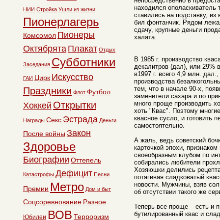
непосредственно в предост
находился ополаскиватель т
НИИ
Стройка
Ушли из жизни
ставились на подставку, из 
Пионерлагерь
бил фонтанчик. Рядом лежа
сдачу, крупные деньги прод
Пионеры
Комсомол
халата.
Октябрята
Плакат
Отдых
Субботники
В 1985 г. производство квас
Заседания
декалитров (дал), или 29% 
в1997 г. всего 4,9 млн. дал
Искусство
Цирк
ГАИ
производства безалкогольны
тем, что в начале 90-х, поя
Праздники
Футбол
Флот
заменители сахара и по при
Открытки
много проще производить хо
Хоккей
хоть "Квас". Поэтому многи
Эстрада
квасное сусло, и готовить п
Секс
Награды
Деньги
самостоятельно.
Закон
После войны
А жаль, ведь советский боч
Здоровье
карточкой эпохи, признаком
своеобразным клубом по инт
Биографии
Оттепель
собирались любители прохла
Хозяюшки делились рецепта
Дефицит
Катастрофы
Песни
потягивая сладковатый ква
Метро
новости. Мужчины, взяв со
Премии
Дом и быт
об отсутствии такого же се
Соцсоревнование
Разное
Теперь все проще – есть и 
ВОВ
бутилированный квас и слад
Терроризм
Юбилеи