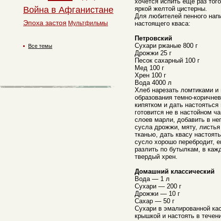
хочется испить еще раз того
Война в Афганистане
яркой желтой цистерны.
Для любителей пенного напи
Эпоха застоя
Мультфильмы
настоящего кваса:
Петровский
Сухари ржаные 800 г
Все темы
Дрожжи 25 г
Песок сахарный 100 г
Мед 100 г
Хрен 100 г
Вода 4000 л
Хлеб нарезать ломтиками и 
образования темно-коричнев
кипятком и дать настояться 
готовится не в настойном ч
слоев марли, добавить в не
сусла дрожжи, мяту, листья
тканью, дать квасу настоять
сусло хорошо перебродит, е
разлить по бутылкам, в каж
твердый хрен.
Домашний классический
Вода — 1 л
Сухари — 200 г
Дрожжи — 10 г
Сахар — 50 г
Сухари в эмалированной кас
крышкой и настоять в течен