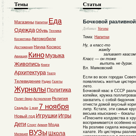
Темы
Статьи
Еда
Бочковой разливной
Магазины
Напитки
Добавил:
Vorona
Одежда
Обувь
Техника
Тема:
Напитки
Автомобили
Косметика
Ну, а класс-то
Наука
Космос
Достижения
жажду
Кино
заливает квасом
Музыка
Авиация
Класс — он тоже
Живопись
выпить не дурак.
Книги
Вл. Маяковский
Архитектура
Театр
Если во всех городах Совет
Телевидение
появлялись желтые цистерны
Радио
Газеты
лето.
Журналы
Политика
Бочковой квас в СССР разли
копейки, кружка поллитрова
Религия
Полит бюро
Астрология
захватить с собой бидончик
отнести домой вкусный кори
7 ноября
Свадьбы
1 мая
литр. Кстати, эти самые кр
весьма изысканно – бокалы 
Игрушки
Игры
Новый год
«Плесните колдовства в хр
воспринимается особенно ко
Дети
Мода
Спорт
Армия
На розливе сидела женщина 
ВУЗы
халате. Из цистерны разлив
Школа
Милиция