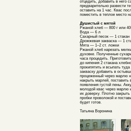
отцедить, добавить в него 
предварительно развести те
оставить на 1 час. Квас по
поместить в теплое место на
Душистый с мятой
Ржаной хлеб — 800 г или 40
Вода — 6 л
Сахарный песок — 1 стакан
Дрожжевая закваска — 1 ст
Мята — 1–2 ст. ложки
Ржаной хлеб нарезать мелк
духовке. Полученные сухари
часа процедить. Приготовит
до кипения 2 стакана хлебно
прокипятить и всыпать туд
закваску добавить в остывш
процеженный через марлю н
накрыть марлей, поставить 
появления густой пены. Акк
молодой квас через марлю и
их доверху. Плотно закрыть
пробки проволокой и постави
будет готов.
Татьяна Воронина