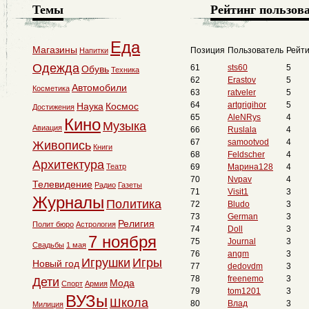
Темы
Рейтинг пользов
Еда
Магазины
Позиция
Пользователь
Рейти
Напитки
Одежда
61
sts60
5
Обувь
Техника
62
Erastov
5
Автомобили
Косметика
63
ratveler
5
64
artgrigihor
5
Наука
Космос
Достижения
65
AleNRys
4
Кино
Музыка
Авиация
66
Ruslala
4
67
samootvod
4
Живопись
Книги
68
Feldscher
4
Архитектура
Театр
69
Марина128
4
70
Nvpav
4
Телевидение
Радио
Газеты
71
Visit1
3
Журналы
Политика
72
Bludo
3
73
German
3
Религия
Полит бюро
Астрология
74
Doll
3
7 ноября
75
Journal
3
Свадьбы
1 мая
76
angm
3
Игрушки
Игры
Новый год
77
dedovdm
3
78
freenemo
3
Дети
Мода
Спорт
Армия
79
tom1201
3
ВУЗы
Школа
80
Влад
3
Милиция