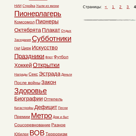
НИИ
Стройка
Ушли из жизни
Страницы:
<
1
2
3
4
Пионерлагерь
Пионеры
Комсомол
Октябрята
Плакат
Отдых
Субботники
Заседания
Искусство
Цирк
ГАИ
Праздники
Футбол
Флот
Открытки
Хоккей
Эстрада
Секс
Награды
Деньги
Закон
После войны
Здоровье
Биографии
Оттепель
Дефицит
Катастрофы
Песни
Метро
Премии
Дом и быт
Соцсоревнование
Разное
ВОВ
Терроризм
Юбилеи