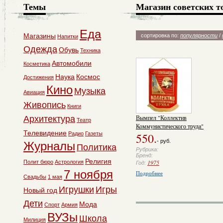
Темы
Магазин советских т
Еда
Магазины
сортировка по:
популярности
/
Напитки
Одежда
Обувь
Техника
Автомобили
Косметика
Наука
Космос
Достижения
Кино
Музыка
Авиация
Живопись
Книги
Вымпел "Коллектив
Архитектура
Театр
Коммунистического труда"
Телевидение
Радио
Газеты
550.
- руб.
Журналы
Политика
Рубрика:
Бренд:
Религия
1975
Полит бюро
Астрология
Год:
7 ноября
Подробнее
Свадьбы
1 мая
Игрушки
Игры
Новый год
Дети
Мода
Спорт
Армия
ВУЗы
Школа
Милиция