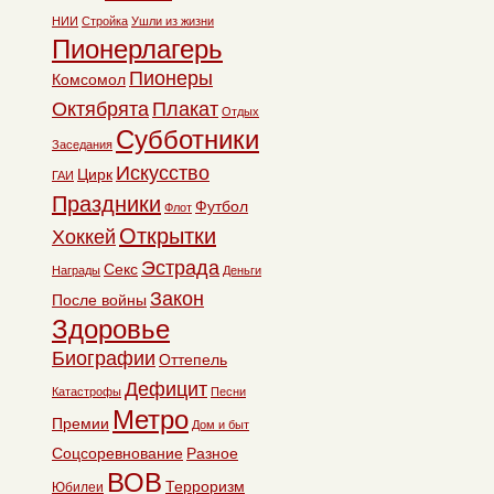
НИИ
Стройка
Ушли из жизни
Пионерлагерь
Пионеры
Комсомол
Октябрята
Плакат
Отдых
Субботники
Заседания
Искусство
Цирк
ГАИ
Праздники
Футбол
Флот
Открытки
Хоккей
Эстрада
Секс
Награды
Деньги
Закон
После войны
Здоровье
Биографии
Оттепель
Дефицит
Катастрофы
Песни
Метро
Премии
Дом и быт
Соцсоревнование
Разное
ВОВ
Терроризм
Юбилеи