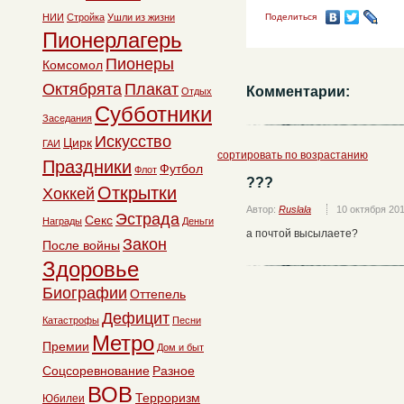
НИИ
Стройка
Ушли из жизни
Поделиться
Пионерлагерь
Пионеры
Комсомол
Октябрята
Плакат
Комментарии:
Отдых
Субботники
Заседания
Искусство
Цирк
ГАИ
сортировать по возрастанию
Праздники
Футбол
Флот
???
Открытки
Хоккей
Автор:
Ruslala
10 октября 20
Эстрада
Секс
Награды
Деньги
а почтой высылаете?
Закон
После войны
Здоровье
Биографии
Оттепель
Дефицит
Катастрофы
Песни
Метро
Премии
Дом и быт
Соцсоревнование
Разное
ВОВ
Терроризм
Юбилеи