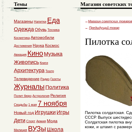
Темы
Магазин советских т
Еда
Магазины
←
Магазин советских товаро
Напитки
←
Предыдущий товар
Одежда
Обувь
Техника
Пилотка со
Автомобили
Косметика
Наука
Космос
Достижения
Кино
Музыка
Авиация
Живопись
Книги
Архитектура
Театр
Телевидение
Радио
Газеты
Журналы
Политика
Религия
Полит бюро
Астрология
7 ноября
Свадьбы
1 мая
Игрушки
Игры
Новый год
Пилотка солдатская. Сд
СССР. Выпуск шестидес
Дети
Мода
Спорт
Армия
Солдатская пилотка вну
кожи, и штамп с размер
ВУЗы
Школа
Милиция