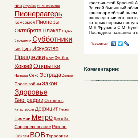
крестьянской Красной А
НИИ
Стройка
Ушли из жизни
За свой былинный обли
Пионерлагерь
красноармейский шлем 
впоследствии его назыв
Пионеры
Комсомол
которых первым поступ
М.В.Фрунзе и С.М. Будён
Октябрята
Плакат
Отдых
Последнее название и в
Субботники
Заседания
Поделиться
Искусство
Цирк
ГАИ
Праздники
Футбол
Флот
Открытки
Хоккей
Комментарии:
Эстрада
Секс
Награды
Деньги
Закон
После войны
Здоровье
Биографии
Оттепель
Дефицит
Катастрофы
Песни
Метро
Премии
Дом и быт
Соцсоревнование
Разное
ВОВ
Терроризм
Юбилеи