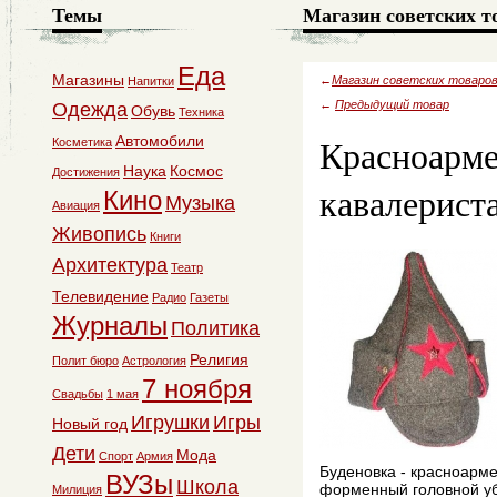
Темы
Магазин советских т
Еда
Магазины
←
Магазин советских товаро
Напитки
←
Предыдущий товар
Одежда
Обувь
Техника
Красноарме
Автомобили
Косметика
Наука
Космос
Достижения
кавалерист
Кино
Музыка
Авиация
Живопись
Книги
Архитектура
Театр
Телевидение
Радио
Газеты
Журналы
Политика
Религия
Полит бюро
Астрология
7 ноября
Свадьбы
1 мая
Игрушки
Игры
Новый год
Дети
Мода
Спорт
Армия
Буденовка - красноарм
ВУЗы
Школа
форменный головной у
Милиция