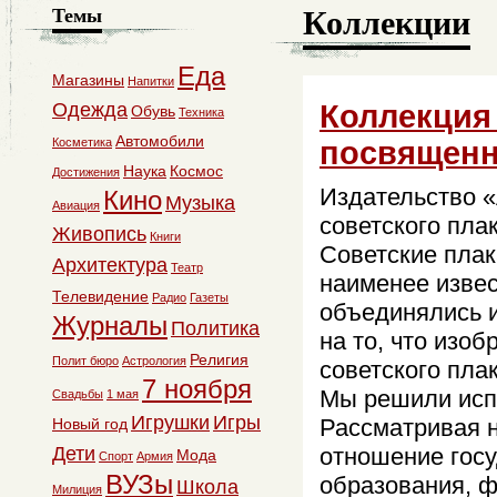
Коллекции
Темы
Еда
Магазины
Напитки
Коллекция 
Одежда
Обувь
Техника
Автомобили
посвященн
Косметика
Наука
Космос
Достижения
Издательство 
Кино
Музыка
Авиация
советского пла
Живопись
Книги
Советские плак
Архитектура
Театр
наименее извес
Телевидение
Радио
Газеты
объединялись и
Журналы
Политика
на то, что изо
Религия
Полит бюро
Астрология
советского плак
7 ноября
Мы решили исп
Свадьбы
1 мая
Игрушки
Игры
Рассматривая 
Новый год
Дети
отношение госу
Мода
Спорт
Армия
ВУЗы
образования, ф
Школа
Милиция