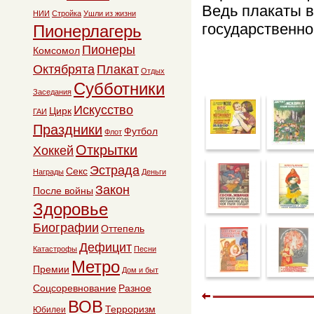
Ведь плакаты в
НИИ
Стройка
Ушли из жизни
государственно
Пионерлагерь
Пионеры
Комсомол
Октябрята
Плакат
Отдых
Субботники
Заседания
Искусство
Цирк
ГАИ
Праздники
Футбол
Флот
Открытки
Хоккей
Эстрада
Секс
Награды
Деньги
Закон
После войны
Здоровье
Биографии
Оттепель
Дефицит
Катастрофы
Песни
Метро
Премии
Дом и быт
Соцсоревнование
Разное
ВОВ
Терроризм
Юбилеи