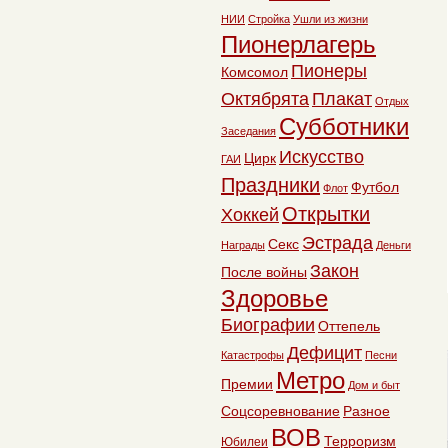
НИИ
Стройка
Ушли из жизни
Пионерлагерь
Пионеры
Комсомол
Октябрята
Плакат
Отдых
Субботники
Заседания
Искусство
Цирк
ГАИ
Праздники
Футбол
Флот
Открытки
Хоккей
Эстрада
Секс
Награды
Деньги
Закон
После войны
Здоровье
Биографии
Оттепель
Дефицит
Катастрофы
Песни
Метро
Премии
Дом и быт
Соцсоревнование
Разное
ВОВ
Терроризм
Юбилеи