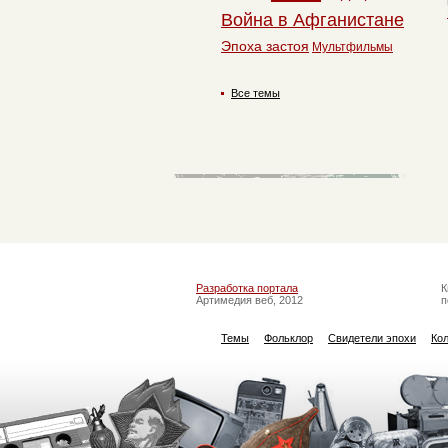
Война в Афганистане
Эпоха застоя
Мультфильмы
Все темы
Разработка портала
К
Артимедия веб, 2012
п
Темы
Фольклор
Свидетели эпохи
Ко