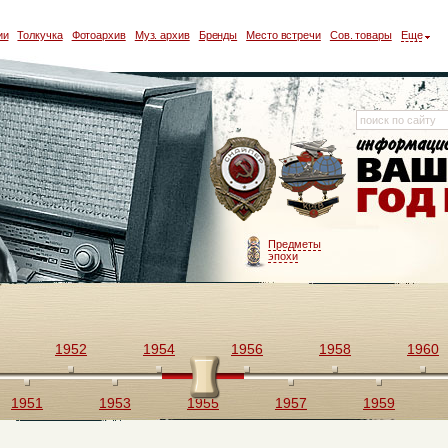
ии
Толкучка
Фотоархив
Муз. архив
Бренды
Место встречи
Сов. товары
Еще
Предметы
эпохи
1952
1954
1956
1958
1960
1951
1953
1955
1957
1959