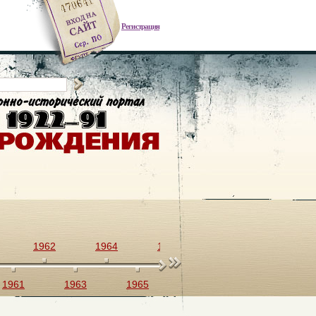
Регистрация
1962
1964
1966
1968
1970
1961
1963
1965
1967
1969