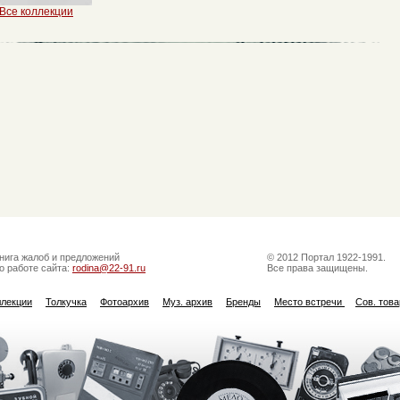
Все коллекции
нига жалоб и предложений
© 2012 Портал 1922-1991.
о работе сайта:
rodina@22-91.ru
Все права защищены.
ллекции
Толкучка
Фотоархив
Муз. архив
Бренды
Место встречи
Сов. тов