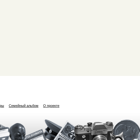
ары
Семейный альбом
О проекте