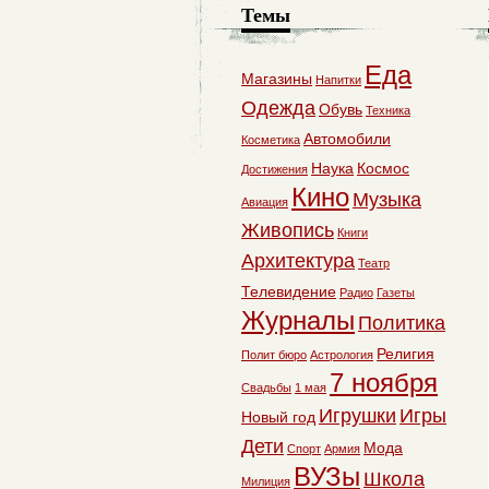
Темы
Еда
Магазины
Напитки
Одежда
Обувь
Техника
Автомобили
Косметика
Наука
Космос
Достижения
Кино
Музыка
Авиация
Живопись
Книги
Архитектура
Театр
Телевидение
Радио
Газеты
Журналы
Политика
Религия
Полит бюро
Астрология
7 ноября
Свадьбы
1 мая
Игрушки
Игры
Новый год
Дети
Мода
Спорт
Армия
ВУЗы
Школа
Милиция