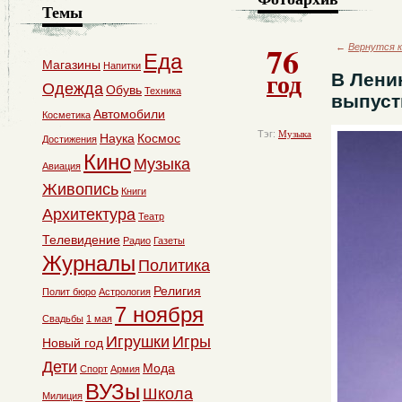
Темы
76
←
Вернутся к
Еда
Магазины
Напитки
год
В Лени
Одежда
Обувь
Техника
выпуст
Автомобили
Косметика
Тэг:
Музыка
Наука
Космос
Достижения
Кино
Музыка
Авиация
Живопись
Книги
Архитектура
Театр
Телевидение
Радио
Газеты
Журналы
Политика
Религия
Полит бюро
Астрология
7 ноября
Свадьбы
1 мая
Игрушки
Игры
Новый год
Дети
Мода
Спорт
Армия
ВУЗы
Школа
Милиция