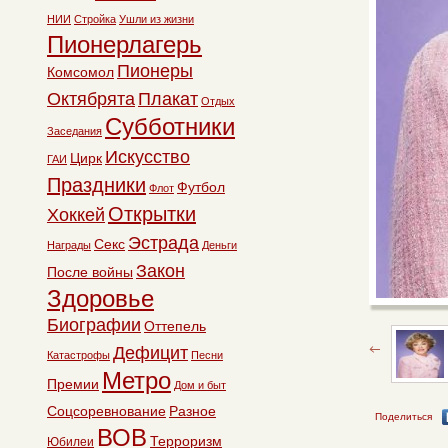
НИИ
Стройка
Ушли из жизни
Пионерлагерь
Пионеры
Комсомол
Октябрята
Плакат
Отдых
Субботники
Заседания
Искусство
Цирк
ГАИ
Праздники
Футбол
Флот
Открытки
Хоккей
Эстрада
Секс
Награды
Деньги
Закон
После войны
Здоровье
Биографии
Оттепель
Дефицит
Катастрофы
Песни
Метро
Премии
Дом и быт
Соцсоревнование
Разное
Поделиться
ВОВ
Терроризм
Юбилеи