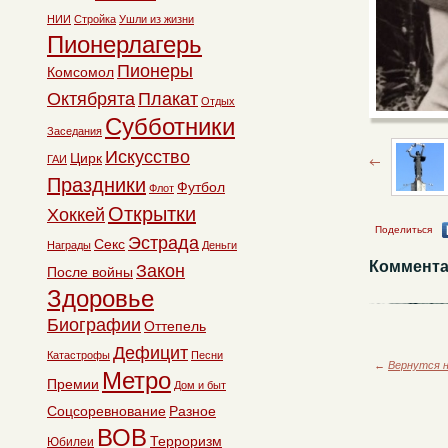
НИИ
Стройка
Ушли из жизни
Пионерлагерь
Пионеры
Комсомол
Октябрята
Плакат
Отдых
Субботники
Заседания
Искусство
Цирк
ГАИ
Праздники
Футбол
Флот
Открытки
Хоккей
Поделиться
Эстрада
Секс
Награды
Деньги
Коммента
Закон
После войны
Здоровье
Биографии
Оттепель
Дефицит
Катастрофы
Песни
←
Вернутся н
Метро
Премии
Дом и быт
Соцсоревнование
Разное
ВОВ
Терроризм
Юбилеи