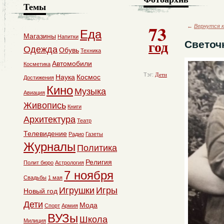
Темы
73
←
Вернутся к
Еда
Магазины
Напитки
год
Светоч
Одежда
Обувь
Техника
Автомобили
Косметика
Тэг:
Дети
Наука
Космос
Достижения
Кино
Музыка
Авиация
Живопись
Книги
Архитектура
Театр
Телевидение
Радио
Газеты
Журналы
Политика
Религия
Полит бюро
Астрология
7 ноября
Свадьбы
1 мая
Игрушки
Игры
Новый год
Дети
Мода
Спорт
Армия
ВУЗы
Школа
Милиция