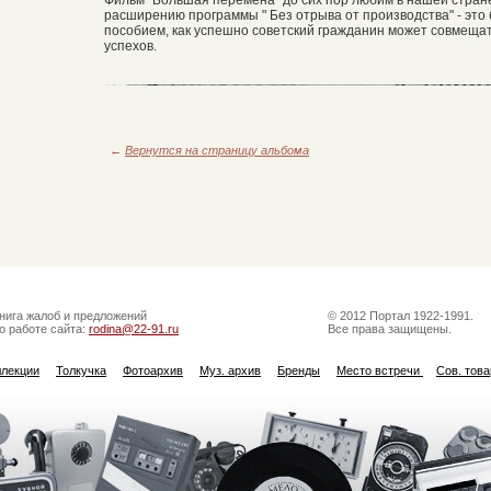
расширению программы " Без отрыва от производства" - эт
пособием, как успешно советский гражданин может совмещат
успехов.
←
Вернутся на страницу альбома
нига жалоб и предложений
© 2012 Портал 1922-1991.
о работе сайта:
rodina@22-91.ru
Все права защищены.
ллекции
Толкучка
Фотоархив
Муз. архив
Бренды
Место встречи
Сов. тов