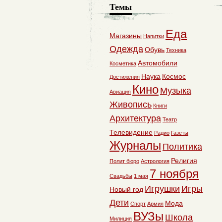
Темы
Еда
Магазины
Напитки
Одежда
Обувь
Техника
Автомобили
Косметика
Наука
Космос
Достижения
Кино
Музыка
Авиация
Живопись
Книги
Архитектура
Театр
Телевидение
Радио
Газеты
Журналы
Политика
Религия
Полит бюро
Астрология
7 ноября
Свадьбы
1 мая
Игрушки
Игры
Новый год
Дети
Мода
Спорт
Армия
ВУЗы
Школа
Милиция