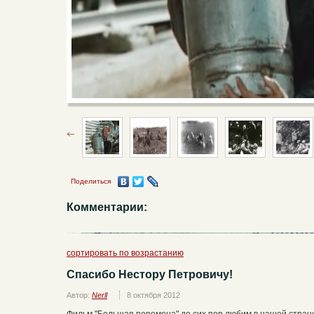
Поделиться
Комментарии:
сортировать по возрастанию
Спасибо Нестору Петровичу!
Автор:
Nerll
8 октября 2012
Фильм "Большая перемена" до сих пор любим в нашей стране.