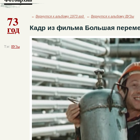
73
←
Вернутся к альбому 1973 год
←
Вернутся к альбому ВУЗы
год
Кадр из фильма Большая переме
Тэг:
ВУЗы