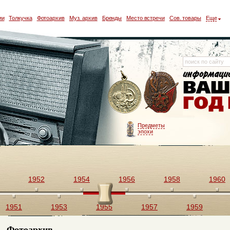
ии
Толкучка
Фотоархив
Муз. архив
Бренды
Место встречи
Сов. товары
Еще
Предметы
эпохи
1952
1954
1956
1958
1960
1951
1953
1955
1957
1959
Фотоархив