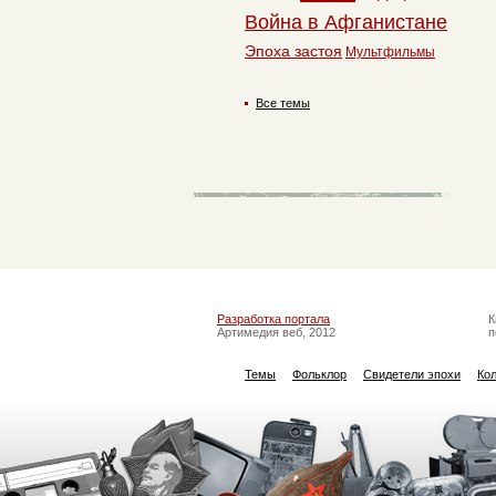
Война в Афганистане
Эпоха застоя
Мультфильмы
Все темы
Разработка портала
К
Артимедия веб, 2012
п
Темы
Фольклор
Свидетели эпохи
Ко