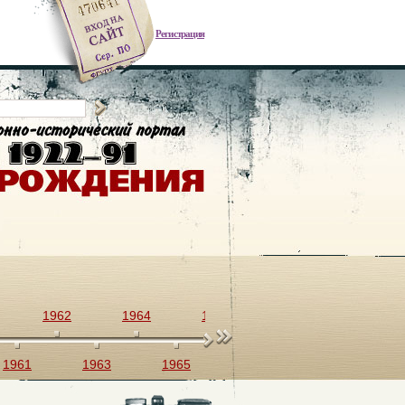
Регистрация
1962
1964
1966
1968
1970
1961
1963
1965
1967
1969