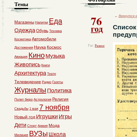
Темы
76
←
Вернутся к
Еда
Магазины
Напитки
год
Список
Одежда
Обувь
Техника
предуп
Автомобили
Косметика
Тэг:
Разное
Наука
Космос
Достижения
Кино
Музыка
Авиация
Живопись
Книги
Архитектура
Театр
Телевидение
Радио
Газеты
Журналы
Политика
Религия
Полит бюро
Астрология
7 ноября
Свадьбы
1 мая
Игрушки
Игры
Новый год
Дети
Мода
Спорт
Армия
ВУЗы
Школа
Милиция