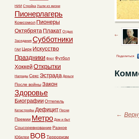
НИИ
Стройка
Ушли из жизни
Пионерлагерь
Пионеры
Комсомол
Октябрята
Плакат
Отдых
Субботники
Заседания
Искусство
Цирк
ГАИ
Праздники
Поделиться
Футбол
Флот
Открытки
Хоккей
Комм
Эстрада
Секс
Награды
Деньги
Закон
После войны
Здоровье
Биографии
Оттепель
Дефицит
Катастрофы
Песни
←
Верн
Метро
Премии
Дом и быт
Соцсоревнование
Разное
ВОВ
Терроризм
Юбилеи