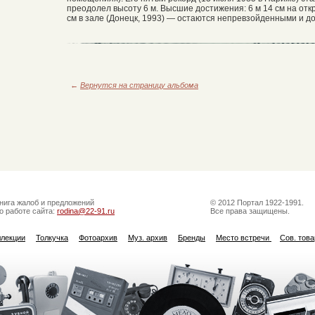
преодолел высоту 6 м. Высшие достижения: 6 м 14 см на отк
см в зале (Донецк, 1993) — остаются непревзойденными и до
←
Вернутся на страницу альбома
нига жалоб и предложений
© 2012 Портал 1922-1991.
о работе сайта:
rodina@22-91.ru
Все права защищены.
ллекции
Толкучка
Фотоархив
Муз. архив
Бренды
Место встречи
Сов. тов