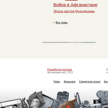
Война в Афганистане
Эпоха застоя
Мультфильмы
Все темы
Разработка портала
К
Артимедия веб, 2012
п
Темы
Фольклор
Свидетели эпохи
Ко