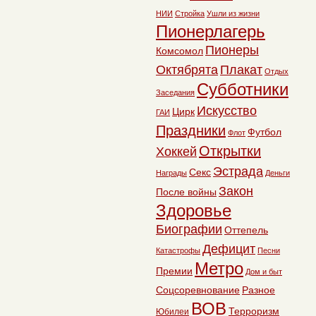
НИИ
Стройка
Ушли из жизни
Пионерлагерь
Пионеры
Комсомол
Октябрята
Плакат
Отдых
Субботники
Заседания
Искусство
Цирк
ГАИ
Праздники
Футбол
Флот
Открытки
Хоккей
Эстрада
Секс
Награды
Деньги
Закон
После войны
Здоровье
Биографии
Оттепель
Дефицит
Катастрофы
Песни
Метро
Премии
Дом и быт
Соцсоревнование
Разное
ВОВ
Терроризм
Юбилеи