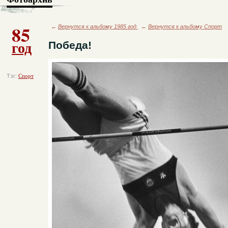
85
←
Вернутся к альбому 1985 год
←
Вернутся к альбому Спорт
год
Победа!
Тэг:
Спорт