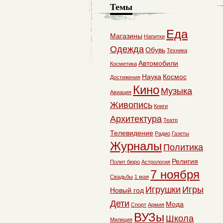
Темы
Еда
Магазины
Напитки
Одежда
Обувь
Техника
Автомобили
Косметика
Наука
Космос
Достижения
Кино
Музыка
Авиация
Живопись
Книги
Архитектура
Театр
Телевидение
Радио
Газеты
Журналы
Политика
Религия
Полит бюро
Астрология
7 ноября
Свадьбы
1 мая
Игрушки
Игры
Новый год
Дети
Мода
Спорт
Армия
ВУЗы
Школа
Милиция