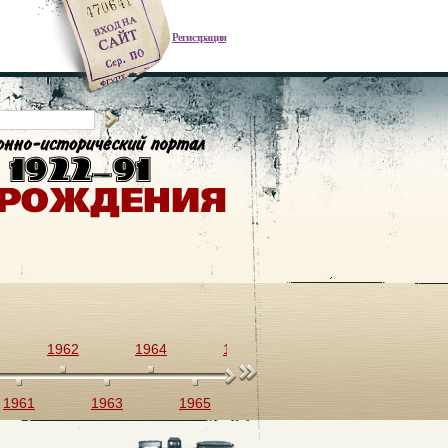
Регистрация
1962
1964
1966
1968
1970
1961
1963
1965
1967
1969