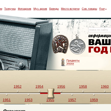
ии
Толкучка
Фотоархив
Муз. архив
Бренды
Место встречи
Сов. товары
Еще
Предметы
эпохи
1952
1954
1956
1958
1960
1951
1953
1955
1957
1959
Фотоархив