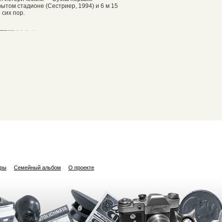
рытом стадионе (Сестриер, 1994) и 6 м 15
 сих пор.
ары
Семейный альбом
О проекте