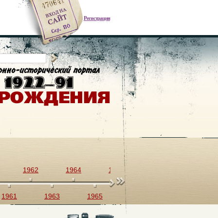
Регистрация
1962
1964
1966
1968
1970
1961
1963
1965
1967
1969