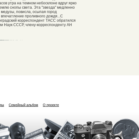
сов утра на темном небосклоне вдруг ярко
емлю снопы света. Эта "звезда" медленно
е медузы, повисла, осыпая город
 впечатление проливного дождя...С
инградский корреспондент ТАСС обратился
ии Наук СССР, члену-корреспонденту АН
ары
Семейный альбом
О проекте