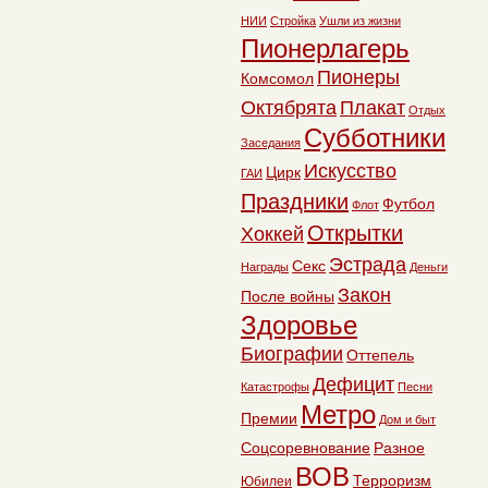
НИИ
Стройка
Ушли из жизни
Пионерлагерь
Пионеры
Комсомол
Октябрята
Плакат
Отдых
Субботники
Заседания
Искусство
Цирк
ГАИ
Праздники
Футбол
Флот
Открытки
Хоккей
Эстрада
Секс
Награды
Деньги
Закон
После войны
Здоровье
Биографии
Оттепель
Дефицит
Катастрофы
Песни
Метро
Премии
Дом и быт
Соцсоревнование
Разное
ВОВ
Терроризм
Юбилеи