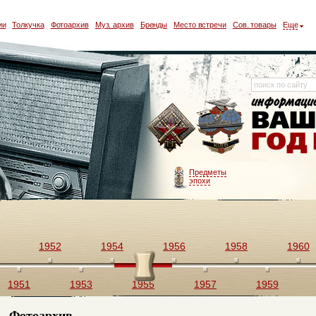
ии
Толкучка
Фотоархив
Муз. архив
Бренды
Место встречи
Сов. товары
Еще
Предметы
эпохи
1952
1954
1956
1958
1960
1951
1953
1955
1957
1959
Фотоархив