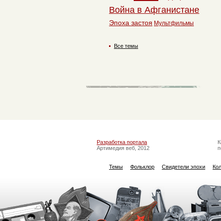
Война в Афганистане
Эпоха застоя
Мультфильмы
Все темы
Разработка портала
К
Артимедия веб, 2012
п
Темы
Фольклор
Свидетели эпохи
Ко