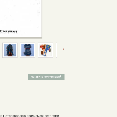
тели Петрозаводска явились свидетелями