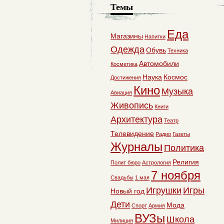
Темы
Еда
Магазины
Напитки
Одежда
Обувь
Техника
Автомобили
Косметика
Наука
Космос
Достижения
Кино
Музыка
Авиация
Живопись
Книги
Архитектура
Театр
Телевидение
Радио
Газеты
Журналы
Политика
Религия
Полит бюро
Астрология
7 ноября
Свадьбы
1 мая
Игрушки
Игры
Новый год
Дети
Мода
Спорт
Армия
ВУЗы
Школа
Милиция