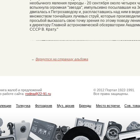
необычного явления природы - 20 сентября около четырех ча
вспыхнула огромная "звезда", импульсивно посылавшая на З
двигалась к Петрозаводску и, распластавшись над ним в вид
множеством тончайших лучевых струй, которые производили
просьбой высказать свою точку зрения по этому поводу лен
к директору Главной астрономической обсерватории Академ
СССР В. Крату."
←
Вернутся на страницу альбома
нига жалоб и предложений
© 2012 Портал 1922-1991.
о работе сайта:
rodina@22-91.ru
Все права защищены.
ллекции
Толкучка
Фотоархив
Муз. архив
Бренды
Место встречи
Сов. тов