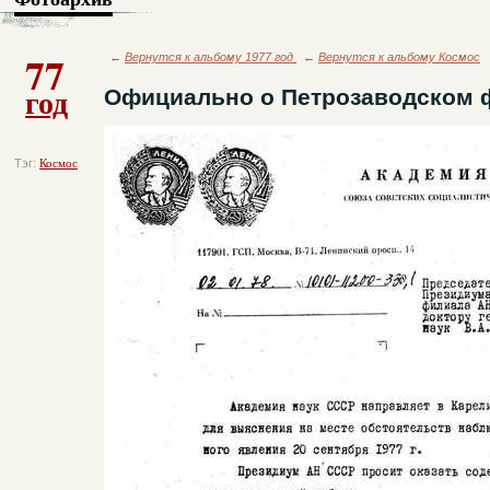
77
←
Вернутся к альбому 1977 год
←
Вернутся к альбому Космос
год
Официально о Петрозаводском 
Тэг:
Космос