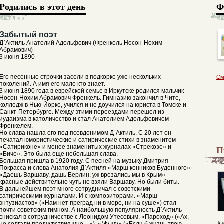
Родились в этот день
Ф
Забытый поэт
Д`Актиль Анатолий Адольфович (Френкель Носон-Нохим
Абрамович)
3 июня 1890
Его песенные строчки засели в подкорке уже нескольких
См
поколений. А имя его мало кто знает.
3 июня 1890 года в еврейской семье в Иркутске родился мальчик
Носон-Нохим Абрамович Френкель. Гимназию закончил в Чите,
колледж в Нью-Йорке, учился и не доучился на юриста в Томске и
Санкт-Петербурге. Между этими переездами перешел из
иудаизма в католичество и стал Анатолием Адольфовичем
Френкелем.
Но слава нашла его под псевдонимом Д`Актиль. С 20 лет он
печатал юмористические и сатирические стихи в знаменитом
«Сатириконе» и менее знаменитых журналах «Стрекозе» и
П
«Биче». Это была еще небольшая слава.
Большая пришла в 1920 году. С песней на музыку Дмитрия
Покрасса и слова Анатолия Д`Актиля «Марш конников Буденного»
«Даешь Варшаву, дашь Берлин, уж врезались мы в Крым»
красные действительно чуть не взяли Варшаву. Но были биты.
В дальнейшем поэт много сотрудничал с советскими
сатирическими журналами. И с композиторами. «Марш
энтузиастов» («Нам нет преград ни в море, ни на суше») стал
почти советским гимном. А наибольшую популярность Д`Актиль
снискал в сотрудничестве с Леонидом Утесовым. «Пароход» («Ах,
Ка