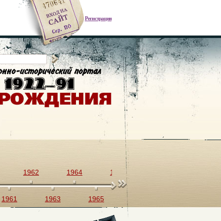
Регистрация
1962
1964
1966
1968
1970
1961
1963
1965
1967
1969