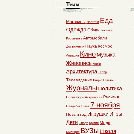
Темы
Еда
Магазины
Напитки
Одежда
Обувь
Техника
Автомобили
Косметика
Наука
Космос
Достижения
Кино
Музыка
Авиация
Живопись
Книги
Архитектура
Театр
Телевидение
Радио
Газеты
Журналы
Политика
Религия
Полит бюро
Астрология
7 ноября
Свадьбы
1 мая
Игрушки
Игры
Новый год
Дети
Мода
Спорт
Армия
ВУЗы
Школа
Милиция