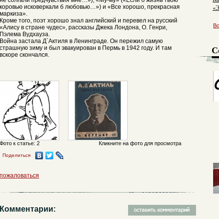
не солгали предчувствия мне…»), «Му-му» («Если б жизнь твою
коровью исковеркали б любовью…») и «Все хорошо, прекрасная
«Э
маркиза».
Кроме того, поэт хорошо знал английский и перевел на русский
В
«Алису в стране чудес», рассказы Джека Лондона, О. Генри,
Пэлема Вудхауза.
Война застала Д`Актиля в Ленинграде. Он пережил самую
С
страшную зиму и был эвакуирован в Пермь в 1942 году. И там
вскоре скончался.
Фото к статье: 2
Кликните на фото для просмотра
Поделиться
пожаловаться
Комментарии: