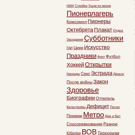
НИИ
Стройка
Ушли из жизни
Пионерлагерь
Пионеры
Комсомол
Октябрята
Плакат
Отдых
Субботники
Заседания
Искусство
Цирк
ГАИ
Праздники
Футбол
Флот
Открытки
Хоккей
Эстрада
Секс
Награды
Деньги
Закон
После войны
Здоровье
Биографии
Оттепель
Дефицит
Катастрофы
Песни
Метро
Премии
Дом и быт
Соцсоревнование
Разное
ВОВ
Терроризм
Юбилеи