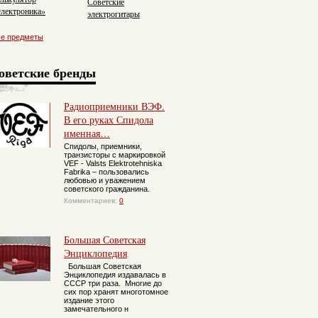
Советские
лектроника»
электрогитары
се предметы
оветские бренды
Радиоприемники ВЭФ.
В его руках Спидола
именная…
Спидолы, приемники,
транзисторы с маркировкой
VEF - Valsts Elektrotehniska
Fabrika – пользовались
любовью и уважением
советского гражданина.
Комментариев:
0
Большая Советская
Энциклопедия
Большая Советская
Энциклопедия издавалась в
СССР три раза. Многие до
сих пор хранят многотомное
издание этого
замечательного н