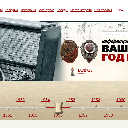
ии
Толкучка
Фотоархив
Муз. архив
Бренды
Место встречи
Сов. товары
Еще
Предметы
эпохи
1952
1954
1956
1958
1960
1951
1953
1955
1957
1959