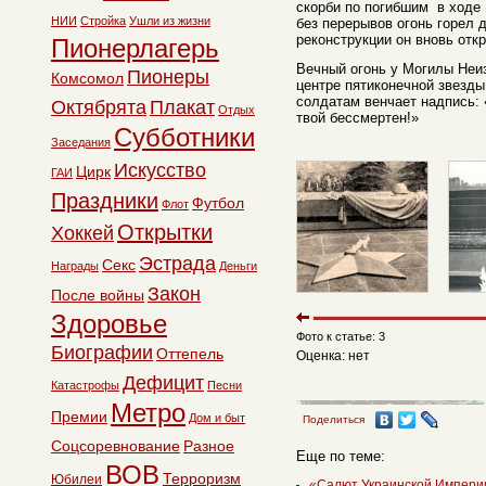
скорби по погибшим в ходе
НИИ
Стройка
Ушли из жизни
без перерывов огонь горел 
реконструкции он вновь откр
Пионерлагерь
Вечный огонь у Могилы Неи
Пионеры
Комсомол
центре пятиконечной звезд
солдатам венчает надпись: 
Октябрята
Плакат
Отдых
твой бессмертен!»
Субботники
Заседания
Искусство
Цирк
ГАИ
Праздники
Футбол
Флот
Открытки
Хоккей
Эстрада
Секс
Награды
Деньги
Закон
После войны
Здоровье
Фото к статье: 3
Биографии
Оттепель
Оценка: нет
Дефицит
Катастрофы
Песни
Метро
Премии
Дом и быт
Поделиться
Соцсоревнование
Разное
Еще по теме:
ВОВ
Терроризм
Юбилеи
«Салют Украинской Империи