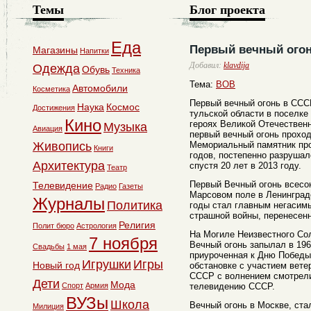
Темы
Блог проекта
Еда
Первый вечный огон
Магазины
Напитки
Добавил:
klavdija
Одежда
Обувь
Техника
Тема:
ВОВ
Автомобили
Косметика
Первый вечный огонь в СССР
Наука
Космос
Достижения
тульской области в поселке
Кино
героях Великой Отечественн
Музыка
Авиация
первый вечный огонь прохо
Живопись
Мемориальный памятник про
Книги
годов, постепенно разрушал
Архитектура
спустя 20 лет в 2013 году.
Театр
Первый Вечный огонь всесо
Телевидение
Радио
Газеты
Марсовом поле в Ленинграде
Журналы
Политика
годы стал главным негасим
страшной войны, перенесен
Религия
Полит бюро
Астрология
На Могиле Неизвестного Со
7 ноября
Вечный огонь запылал в 196
Свадьбы
1 мая
приуроченная к Дню Победы
Игрушки
Игры
Новый год
обстановке с участием вете
СССР с волнением смотрели
Дети
Мода
Спорт
Армия
телевидению СССР.
ВУЗы
Школа
Вечный огонь в Москве, ст
Милиция