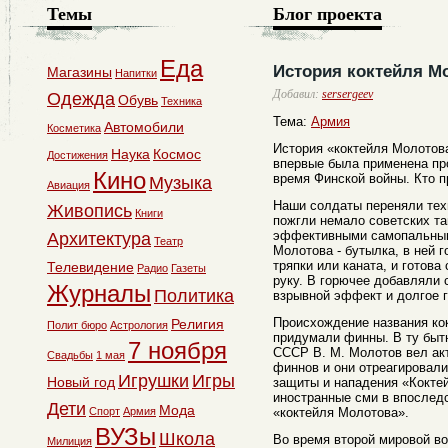
Темы
Блог проекта
Еда
История коктейля М
Магазины
Напитки
Добавил:
sersergeev
Одежда
Обувь
Техника
Тема:
Армия
Автомобили
Косметика
История «коктейля Молотова
Наука
Космос
Достижения
впервые была применена пр
Кино
время Финской войны. Кто 
Музыка
Авиация
Наши солдаты переняли тех
Живопись
Книги
пожгли немало советских та
эффективными самопальными
Архитектура
Театр
Молотова - бутылка, в ней 
тряпки или каната, и готова
Телевидение
Радио
Газеты
руку. В горючее добавляли 
Журналы
Политика
взрывной эффект и долгое г
Происхождение названия кок
Религия
Полит бюро
Астрология
придумали финны. В ту быт
7 ноября
СССР В. М. Молотов вел ак
Свадьбы
1 мая
финнов и они отреагировали
Игрушки
Игры
Новый год
защиты и нападения «Кокте
иностранные сми в впоследс
Дети
Мода
Спорт
Армия
«коктейля Молотова».
ВУЗы
Школа
Во время второй мировой в
Милиция