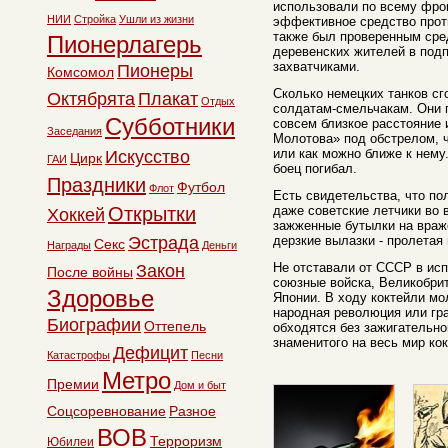
использовали по всему фрон
НИИ
Стройка
Ушли из жизни
эффективное средство проти
также был проверенным сред
Пионерлагерь
деревенских жителей в под
захватчиками.
Пионеры
Комсомол
Сколько немецких танков сг
Октябрята
Плакат
Отдых
солдатам-смельчакам. Они 
Субботники
совсем близкое расстояние 
Заседания
Молотова» под обстрелом, ч
или как можно ближе к нему
Искусство
Цирк
ГАИ
боец погибал.
Праздники
Футбол
Флот
Есть свидетельства, что п
Открытки
даже советские летчики во
Хоккей
зажженные бутылки на враж
Эстрада
дерзкие вылазки - пролетая
Секс
Награды
Деньги
Не отставали от СССР в ис
Закон
После войны
союзные войска, Великобри
Здоровье
Японии. В ходу коктейли мо
народная революция или гр
Биографии
Оттепель
обходятся без зажигательн
знаменитого на весь мир кок
Дефицит
Катастрофы
Песни
Метро
Премии
Дом и быт
Соцсоревнование
Разное
ВОВ
Терроризм
Юбилеи