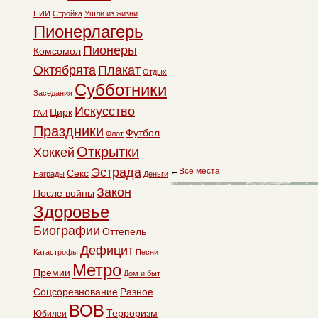
НИИ
Стройка
Ушли из жизни
Пионерлагерь
Пионеры
Комсомол
Октябрята
Плакат
Отдых
Субботники
Заседания
Искусство
Цирк
ГАИ
Праздники
Футбол
Флот
Открытки
Хоккей
Эстрада
←
Все места
Секс
Награды
Деньги
Закон
После войны
Здоровье
Биографии
Оттепель
Дефицит
Катастрофы
Песни
Метро
Премии
Дом и быт
Соцсоревнование
Разное
ВОВ
Терроризм
Юбилеи