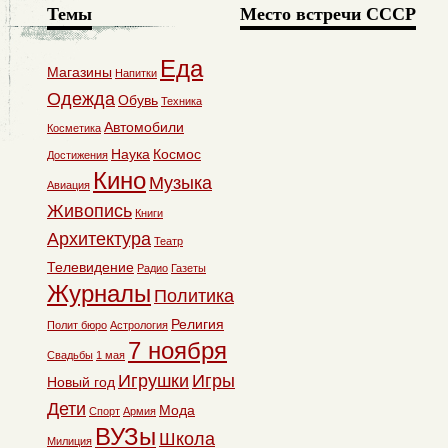
Темы
Место встречи СССР
Еда
Магазины
Напитки
Одежда
Обувь
Техника
Автомобили
Косметика
Наука
Космос
Достижения
Кино
Музыка
Авиация
Живопись
Книги
Архитектура
Театр
Телевидение
Радио
Газеты
Журналы
Политика
Религия
Полит бюро
Астрология
7 ноября
Свадьбы
1 мая
Игрушки
Игры
Новый год
Дети
Мода
Спорт
Армия
ВУЗы
Школа
Милиция