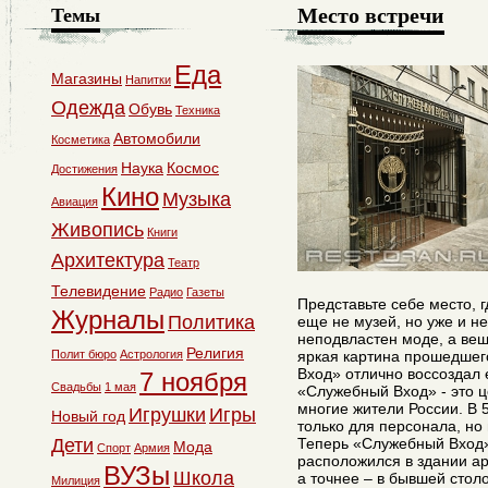
Место встречи
Темы
Еда
Магазины
Напитки
Одежда
Обувь
Техника
Автомобили
Косметика
Наука
Космос
Достижения
Кино
Музыка
Авиация
Живопись
Книги
Архитектура
Театр
Телевидение
Радио
Газеты
Представьте себе место, 
Журналы
Политика
еще не музей, но уже и не
неподвластен моде, а ве
Религия
яркая картина прошедшег
Полит бюро
Астрология
Вход» отлично воссоздал е
7 ноября
Свадьбы
1 мая
«Служебный Вход» - это 
многие жители России. В 5
Игрушки
Игры
Новый год
только для персонала, но
Теперь «Служебный Вход» 
Дети
Мода
Спорт
Армия
расположился в здании ар
ВУЗы
Школа
а точнее – в бывшей стол
Милиция