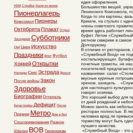
идея оформления.
НИИ
Стройка
Ушли из жизни
Большинство вещей, укра
Ленинского Комсомола, п
Пионерлагерь
Когда-то эти картины, ваз
Пионеры
Кремле, на стульях с ид
Комсомол
члены советского правител
Октябрята
Плакат
время здесь работает лин
Отдых
буфет. Летом «Служебный 
Субботники
Заседания
уютном скверике в самом
Долгорукому.
Искусство
Цирк
ГАИ
В отличие от ресторанов,
Праздники
«Служебный Вход» не под
Футбол
Флот
ностальгирующих. Бутафо
Открытки
Хоккей
почетные грамоты, не на
посетителей предлагаютс
Эстрада
Секс
названиями: салат «Столи
Награды
Деньги
вкусные куриные потрошки
Закон
После войны
хреном, шницель… «Служе
Здоровье
для настоящего культурног
говорят хозяева.
Биографии
Оттепель
Это хороший выбор для п
от дней рождений и небо
Дефицит
Катастрофы
Песни
Можно занять как небольш
ресторан полностью. В лю
Метро
Премии
Дом и быт
человека вряд ли превыси
торжеству могут быть сде
Соцсоревнование
Разное
лучшего качества.
ВОВ
«Служебный Вход» - это у
Терроризм
Юбилеи