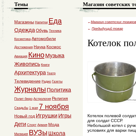
Темы
Магазин советских т
Еда
Магазины
←
Магазин советских товаро
Напитки
←
Предыдущий товар
Одежда
Обувь
Техника
Котелок по
Автомобили
Косметика
Наука
Космос
Достижения
Кино
Музыка
Авиация
Живопись
Книги
Архитектура
Театр
Телевидение
Радио
Газеты
Журналы
Политика
Религия
Полит бюро
Астрология
7 ноября
Свадьбы
1 мая
Игрушки
Игры
Котелок полевой солда
Новый год
для солдат СССР.
Дети
Мода
Спорт
Армия
Небольшой котел с руч
условиях для варки пищ
ВУЗы
Школа
Милиция