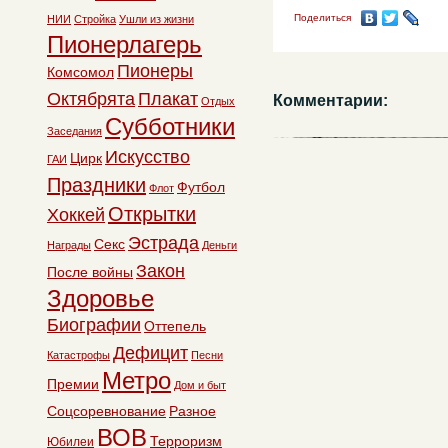
Поделиться
НИИ
Стройка
Ушли из жизни
Пионерлагерь
Пионеры
Комсомол
Октябрята
Плакат
Комментарии:
Отдых
Субботники
Заседания
Искусство
Цирк
ГАИ
Праздники
Футбол
Флот
Открытки
Хоккей
Эстрада
Секс
Награды
Деньги
Закон
После войны
Здоровье
Биографии
Оттепель
Дефицит
Катастрофы
Песни
Метро
Премии
Дом и быт
Соцсоревнование
Разное
ВОВ
Терроризм
Юбилеи