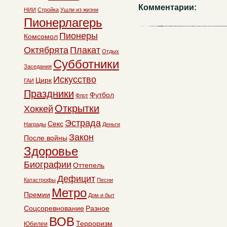
Комментарии:
НИИ
Стройка
Ушли из жизни
Пионерлагерь
Пионеры
Комсомол
Октябрята
Плакат
Отдых
Субботники
Заседания
Искусство
Цирк
ГАИ
Праздники
Футбол
Флот
Открытки
Хоккей
Эстрада
Секс
Награды
Деньги
Закон
После войны
Здоровье
Биографии
Оттепель
Дефицит
Катастрофы
Песни
Метро
Премии
Дом и быт
Соцсоревнование
Разное
ВОВ
Терроризм
Юбилеи