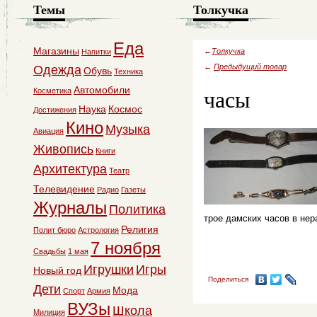
Темы
Толкучка
Еда
Магазины
←
Толкучка
Напитки
←
Предыдущий товар
Одежда
Обувь
Техника
часы
Автомобили
Косметика
Наука
Космос
Достижения
Кино
Музыка
Авиация
Живопись
Книги
Архитектура
Театр
Телевидение
Радио
Газеты
Журналы
Политика
трое дамских часов в не
Религия
Полит бюро
Астрология
7 ноября
Свадьбы
1 мая
Игрушки
Игры
Новый год
Поделиться
Дети
Мода
Спорт
Армия
ВУЗы
Школа
Милиция