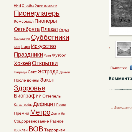
НИИ
Стройка
Ушли из жизни
Пионерлагерь
Пионеры
Комсомол
Октябрята
Плакат
Отдых
Субботники
Заседания
Искусство
Цирк
ГАИ
Праздники
Футбол
Флот
Открытки
Хоккей
Поделиться
Эстрада
Секс
Награды
Деньги
Коммента
Закон
После войны
Здоровье
Биографии
Оттепель
Дефицит
Катастрофы
Песни
←
Вернутся н
Метро
Премии
Дом и быт
Соцсоревнование
Разное
ВОВ
Терроризм
Юбилеи