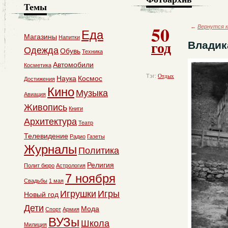
Темы
50
←
Вернутся к
Еда
Магазины
Напитки
год
Владик
Одежда
Обувь
Техника
Автомобили
Косметика
Тэг:
Отдых
Наука
Космос
Достижения
Кино
Музыка
Авиация
Живопись
Книги
Архитектура
Театр
Телевидение
Радио
Газеты
Журналы
Политика
Религия
Полит бюро
Астрология
7 ноября
Свадьбы
1 мая
Игрушки
Игры
Новый год
Дети
Мода
Спорт
Армия
ВУЗы
Школа
Милиция