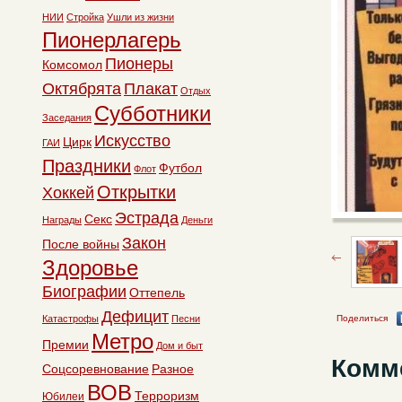
НИИ
Стройка
Ушли из жизни
Пионерлагерь
Пионеры
Комсомол
Октябрята
Плакат
Отдых
Субботники
Заседания
Искусство
Цирк
ГАИ
Праздники
Футбол
Флот
Открытки
Хоккей
Эстрада
Секс
Награды
Деньги
Закон
После войны
Здоровье
Биографии
Оттепель
Дефицит
Катастрофы
Песни
Поделиться
Метро
Премии
Дом и быт
Комм
Соцсоревнование
Разное
ВОВ
Терроризм
Юбилеи