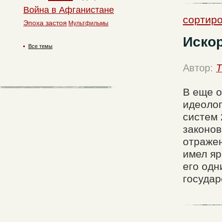
Война в Афганистане
сортиро
Эпоха застоя
Мультфильмы
Искор
Все темы
Автор:
T
В еще о
идеолог
систем 
законов
отражен
имел яр
его одн
государ