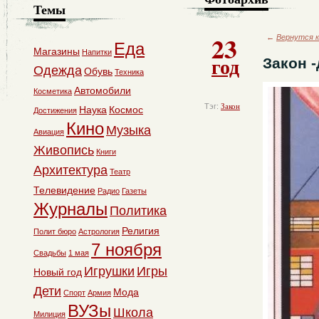
Темы
23
←
Вернутся к
Еда
Магазины
Напитки
год
Закон -
Одежда
Обувь
Техника
Автомобили
Косметика
Тэг:
Закон
Наука
Космос
Достижения
Кино
Музыка
Авиация
Живопись
Книги
Архитектура
Театр
Телевидение
Радио
Газеты
Журналы
Политика
Религия
Полит бюро
Астрология
7 ноября
Свадьбы
1 мая
Игрушки
Игры
Новый год
Дети
Мода
Спорт
Армия
ВУЗы
Школа
Милиция