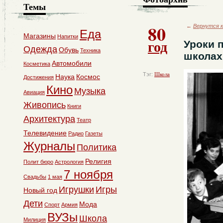
Темы
80
←
Вернутся к
Еда
Магазины
Напитки
год
Уроки 
Одежда
Обувь
Техника
школах
Автомобили
Косметика
Тэг:
Школа
Наука
Космос
Достижения
Кино
Музыка
Авиация
Живопись
Книги
Архитектура
Театр
Телевидение
Радио
Газеты
Журналы
Политика
Религия
Полит бюро
Астрология
7 ноября
Свадьбы
1 мая
Игрушки
Игры
Новый год
Дети
Мода
Спорт
Армия
ВУЗы
Школа
Милиция