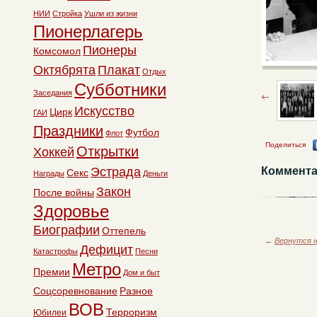
НИИ
Стройка
Ушли из жизни
Пионерлагерь
Пионеры
Комсомол
Октябрята
Плакат
Отдых
Субботники
Заседания
Искусство
Цирк
ГАИ
Праздники
Футбол
Флот
Поделиться
Открытки
Хоккей
Эстрада
Коммента
Секс
Награды
Деньги
Закон
После войны
Здоровье
Биографии
Оттепель
←
Вернутся н
Дефицит
Катастрофы
Песни
Метро
Премии
Дом и быт
Соцсоревнование
Разное
ВОВ
Терроризм
Юбилеи