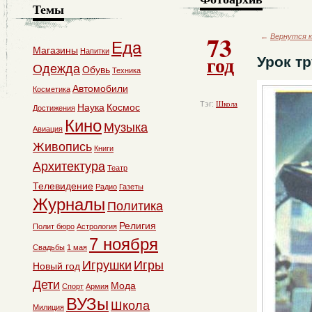
Темы
73
←
Вернутся к
Еда
Магазины
Напитки
год
Урок т
Одежда
Обувь
Техника
Автомобили
Косметика
Тэг:
Школа
Наука
Космос
Достижения
Кино
Музыка
Авиация
Живопись
Книги
Архитектура
Театр
Телевидение
Радио
Газеты
Журналы
Политика
Религия
Полит бюро
Астрология
7 ноября
Свадьбы
1 мая
Игрушки
Игры
Новый год
Дети
Мода
Спорт
Армия
ВУЗы
Школа
Милиция