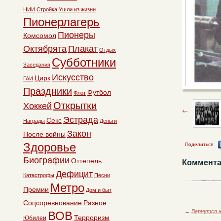
НИИ
Стройка
Ушли из жизни
Пионерлагерь
Пионеры
Комсомол
Октябрята
Плакат
Отдых
Субботники
Заседания
Искусство
Цирк
ГАИ
Праздники
Футбол
Флот
Открытки
Хоккей
Эстрада
Секс
Награды
Деньги
Закон
После войны
Здоровье
Поделиться
Биографии
Оттепель
Коммента
Дефицит
Катастрофы
Песни
Метро
Премии
Дом и быт
Соцсоревнование
Разное
←
Вернутся н
ВОВ
Терроризм
Юбилеи