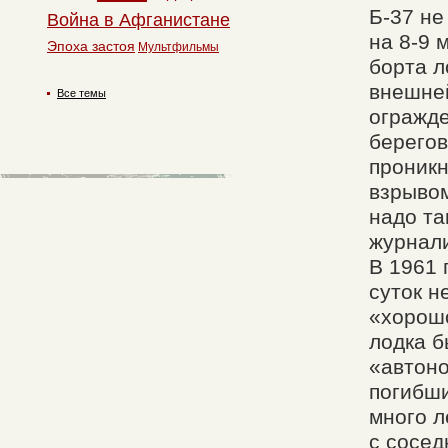
Б-37 не
Война в Афганистане
на 8-9 
Эпоха застоя
Мультфильмы
борта л
внешней
Все темы
огражде
берегов
проникн
взрывом
надо та
журнали
В 1961 
суток н
«хорошо
лодка б
«автоно
погибши
много л
с сосед