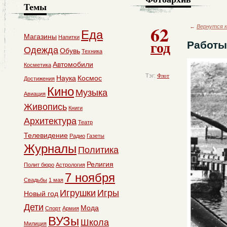
Темы
62
←
Вернутся к
Еда
Магазины
Напитки
год
Работы
Одежда
Обувь
Техника
Автомобили
Косметика
Тэг:
Флот
Наука
Космос
Достижения
Кино
Музыка
Авиация
Живопись
Книги
Архитектура
Театр
Телевидение
Радио
Газеты
Журналы
Политика
Религия
Полит бюро
Астрология
7 ноября
Свадьбы
1 мая
Игрушки
Игры
Новый год
Дети
Мода
Спорт
Армия
ВУЗы
Школа
Милиция