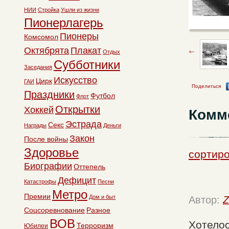
НИИ
Стройка
Ушли из жизни
Пионерлагерь
Пионеры
Комсомол
Октябрята
Плакат
Отдых
Субботники
Заседания
Искусство
Цирк
ГАИ
Поделиться
Праздники
Футбол
Флот
Открытки
Хоккей
Комм
Эстрада
Секс
Награды
Деньги
Закон
После войны
Здоровье
сортиро
Биографии
Оттепель
Дефицит
Катастрофы
Песни
Метро
Премии
Дом и быт
Автор:
Z
Соцсоревнование
Разное
ВОВ
Хотелос
Терроризм
Юбилеи