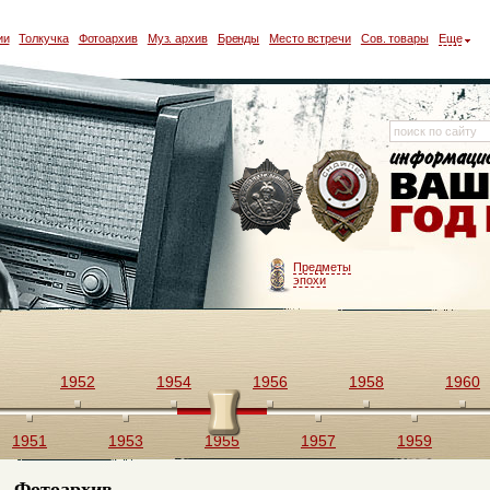
ии
Толкучка
Фотоархив
Муз. архив
Бренды
Место встречи
Сов. товары
Еще
Предметы
эпохи
1952
1954
1956
1958
1960
1951
1953
1955
1957
1959
Фотоархив