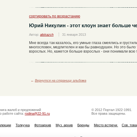
сортировать по возрастанию
Юрий Никулин - этот клоун знает больше ч
Автор:
alskazch
31 января 2013
Мне всегда так казалось, его умные глаза смеялись и грусти
многословен, медлителен и как бы равнодушен. Но это было т
взрослых. Но, кажется больше взрослых - они понимали всю т
←
Вернутся на страницу альбома
нига жалоб и предложений
© 2012 Портал 1922-1991.
о работе сайта:
rodina@22-91.ru
Все права защищены.
ллекции
Толкучка
Фотоархив
Муз. архив
Бренды
Место встречи
Сов. тов