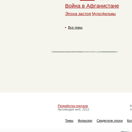
Война в Афганистане
Эпоха застоя
Мультфильмы
Все темы
Разработка портала
К
Артимедия веб, 2012
п
Темы
Фольклор
Свидетели эпохи
Ко