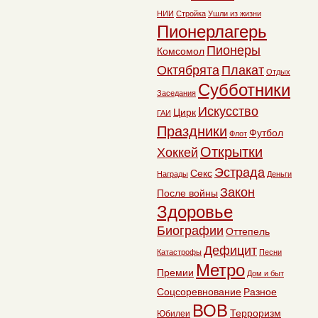
НИИ
Стройка
Ушли из жизни
Пионерлагерь
Пионеры
Комсомол
Октябрята
Плакат
Отдых
Субботники
Заседания
Искусство
Цирк
ГАИ
Праздники
Футбол
Флот
Открытки
Хоккей
Эстрада
Секс
Награды
Деньги
Закон
После войны
Здоровье
Биографии
Оттепель
Дефицит
Катастрофы
Песни
Метро
Премии
Дом и быт
Соцсоревнование
Разное
ВОВ
Терроризм
Юбилеи