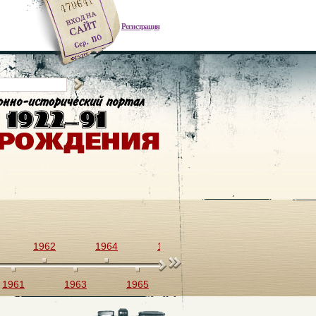
Регистрация
1962
1964
1966
1968
1970
1961
1963
1965
1967
1969