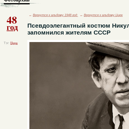
48
←
Вернутся к альбому 1948 год
←
Вернутся к альбому Цирк
год
Псевдоэлегантный костюм Никул
запомнился жителям СССР
Тэг:
Цирк