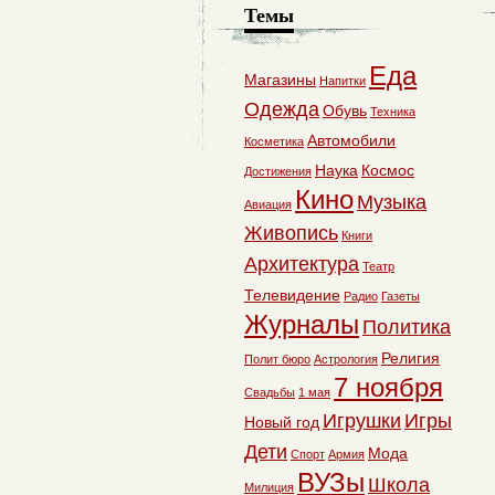
Темы
Еда
Магазины
Напитки
Одежда
Обувь
Техника
Автомобили
Косметика
Наука
Космос
Достижения
Кино
Музыка
Авиация
Живопись
Книги
Архитектура
Театр
Телевидение
Радио
Газеты
Журналы
Политика
Религия
Полит бюро
Астрология
7 ноября
Свадьбы
1 мая
Игрушки
Игры
Новый год
Дети
Мода
Спорт
Армия
ВУЗы
Школа
Милиция