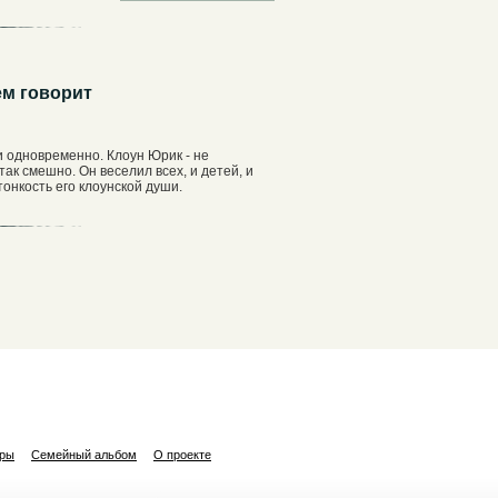
ем говорит
ли одновременно. Клоун Юрик - не
ак смешно. Он веселил всех, и детей, и
онкость его клоунской души.
ары
Семейный альбом
О проекте