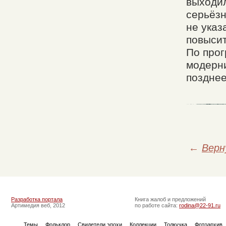
выходил
серьёзн
не указ
повысит
По про
модерни
позднее
←
Верн
Разработка портала
Книга жалоб и предложений
Артимедия веб, 2012
по работе сайта:
rodina@22-91.ru
Темы
Фольклор
Свидетели эпохи
Коллекции
Толкучка
Фотоархив