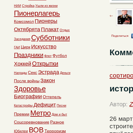
НИИ
Стройка
Ушли из жизни
Пионерлагерь
Пионеры
Комсомол
Октябрята
Плакат
Отдых
Субботники
Поделиться
Заседания
Искусство
Цирк
ГАИ
Комм
Праздники
Футбол
Флот
Открытки
Хоккей
Эстрада
Секс
Награды
Деньги
сортиро
Закон
После войны
исто
Здоровье
Биографии
Оттепель
Автор:
Z
Дефицит
Катастрофы
Песни
Метро
Премии
Дом и быт
26 март
Соцсоревнование
Разное
строите
ВОВ
Терроризм
Юбилеи