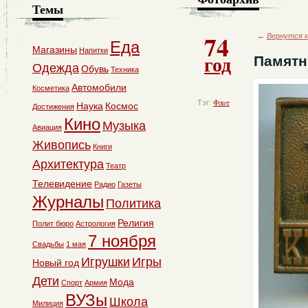
Темы
74
←
Вернутся к
Еда
Магазины
Напитки
год
Памятн
Одежда
Обувь
Техника
Автомобили
Косметика
Тэг:
Флот
Наука
Космос
Достижения
Кино
Музыка
Авиация
Живопись
Книги
Архитектура
Театр
Телевидение
Радио
Газеты
Журналы
Политика
Религия
Полит бюро
Астрология
7 ноября
Свадьбы
1 мая
Игрушки
Игры
Новый год
Дети
Мода
Спорт
Армия
ВУЗы
Школа
Милиция