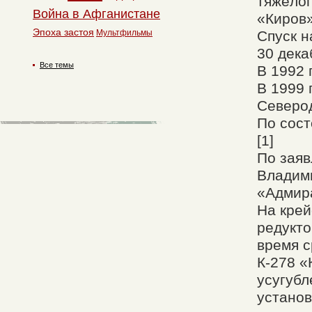
тяжёлог
Война в Афганистане
«Киров
Эпоха застоя
Мультфильмы
Спуск н
30 дека
Все темы
В 1992 
В 1999 
Северод
По сост
[1]
По зая
Владим
«Адмира
На крей
редукто
время с
К-278 «
усугубл
установ