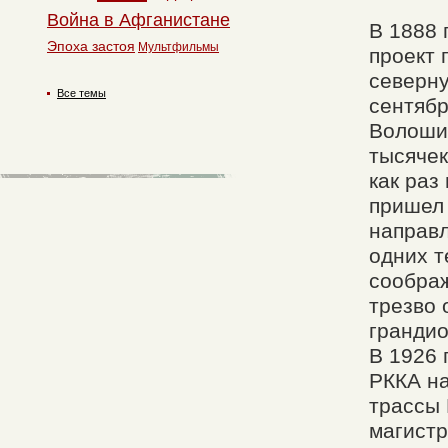
Война в Афганистане
В 1888 
Эпоха застоя
Мультфильмы
проект 
северну
Все темы
сентябр
Волоши
тысячек
как раз
пришел 
направл
одних т
соображ
трезво 
грандио
В 1926 
РККА на
трассы 
магист