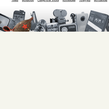
Темы
Фольклор
Свидетели эпохи
Коллекции
Толкучка
Фотоархив