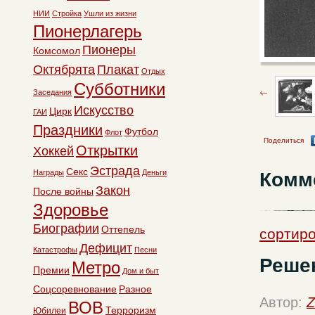
НИИ
Стройка
Ушли из жизни
Пионерлагерь
Пионеры
Комсомол
Октябрята
Плакат
Отдых
Субботники
Заседания
Искусство
Цирк
ГАИ
Праздники
Футбол
Флот
Поделиться
Открытки
Хоккей
Эстрада
Секс
Комм
Награды
Деньги
Закон
После войны
Здоровье
Биографии
Оттепель
сортиро
Дефицит
Катастрофы
Песни
Реше
Метро
Премии
Дом и быт
Соцсоревнование
Разное
Автор:
Z
ВОВ
Терроризм
Юбилеи