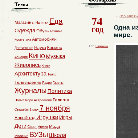
Темы
74
←
Вернутся к
Еда
Магазины
Напитки
год
Одна и
Одежда
Обувь
Техника
мире.
Автомобили
Косметика
Тэг:
Стройка
Наука
Космос
Достижения
Кино
Музыка
Авиация
Живопись
Книги
Архитектура
Театр
Телевидение
Радио
Газеты
Журналы
Политика
Религия
Полит бюро
Астрология
7 ноября
Свадьбы
1 мая
Игрушки
Игры
Новый год
Дети
Мода
Спорт
Армия
ВУЗы
Школа
Милиция